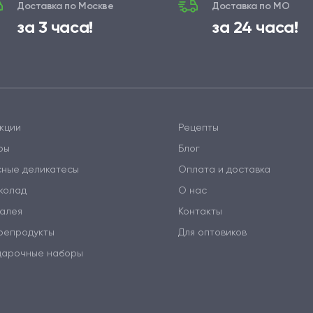
Доставка по Москве
Доставка по МО
за 3 часа!
за 24 часа!
кции
Рецепты
ры
Блог
сные деликатесы
Оплата и доставка
колад
О нас
алея
Контакты
репродукты
Для оптовиков
дарочные наборы