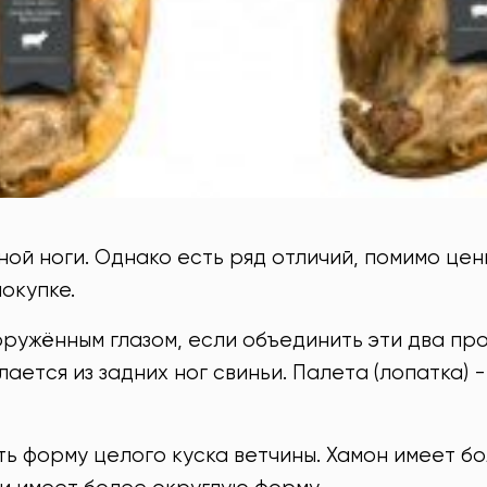
иной ноги. Однако есть ряд отличий, помимо це
окупке.
ружённым глазом, если объединить эти два пр
елается из задних ног свиньи. Палета (лопатка) 
ь форму целого куска ветчины. Хамон имеет б