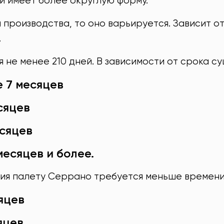
 и имеет более округлую форму.
производства, то оно варьируется. Зависит от 
.
не менее 210 дней. В зависимости от срока су
е 7 месяцев
сяцев
есяцев
месяцев и более.
ния палету Серрано требуется меньше времени
яцев
яцев