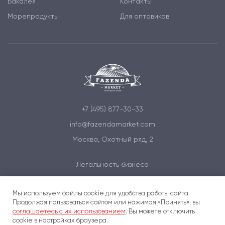
Бакалея
Контакты
Морепродукты
Для оптовиков
+7 (495) 877-30-33
info@fazendamarket.com
Москва, Охотный ряд, 2
Легальность бизнеса
Политика обработки персональных данных
Мы используем файлы cookie для удобства работы сайта.
Условия и соглашения
Продолжая пользоваться сайтом или нажимая «Принять», вы
соглашаетесь с их использованием
. Вы можете отключить
cookie в настройках браузера.