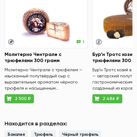
3
Молитерно Чентрале с
Бур’н Тротс козий 
трюфелями 300 грамм
трюфелями 300 г
Молитерно Чентрале с трюфелем —
Бур’н Тротс козий в 
изысканный полутвёрдый сыр с
— авторский полутвё
выразительным ароматом чёрного
гастрономическим х
трюфеля и насыщенным...
созданный из коровье
2 500 ₽
2 486 ₽
Находится в разделах:
Бакалея
Трюфель
Чёрный трюфель