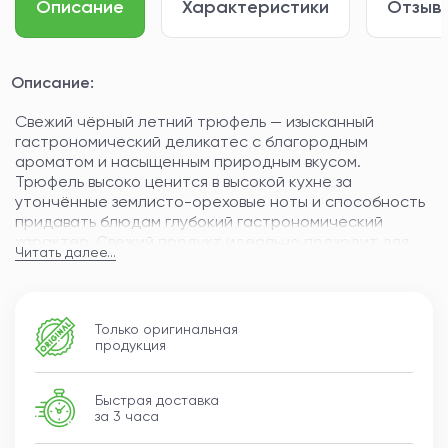
Описание
Характеристики
Отзывы
Описание:
Свежий чёрный летний трюфель — изысканный
гастрономический деликатес с благородным
ароматом и насыщенным природным вкусом.
Трюфель высоко ценится в высокой кухне за
утончённые землисто-ореховые ноты и способность
придавать блюдам глубокий гастрономический
характер. Свежий продукт идеально подходит для
Читать далее...
ресторанной подачи и домашних gourmet-блюд.
Цвет: тёмно-коричневый с мраморным рисунком
внутри; текстура: плотная и слегка зернистая.
Вкус: деликатный трюфельный, с ореховыми,
Только оригинальная
грибными и древесными оттенками, мягкой пряностью
продукция
и продолжительным ароматным послевкусием.
Формат: свежий гастрономический деликатес;
идеально подходит для пасты, ризотто, яиц, мясных
Быстрая доставка
за 3 часа
блюд и сырных закусок.