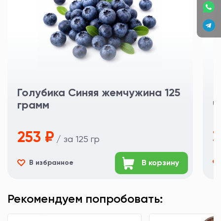
Голубика Синяя жемчужина 125
грамм
Ч
253 ₽
3
/ за 125 гр
В корзину
В избранное
Рекомендуем попробовать: