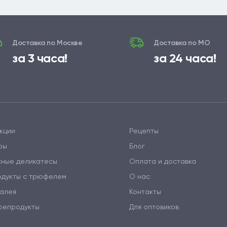
Доставка по Москве
Доставка по МО
за 3 часа!
за 24 часа!
кции
Рецепты
ры
Блог
сные деликатесы
Оплата и доставка
одукты с трюфелем
О нас
алея
Контакты
репродукты
Для оптовиков