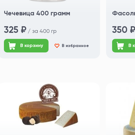
Чечевица 400 грамм
Фасоль
325 ₽
350 
/ за 400 гр
В корзину
В 
В избранное