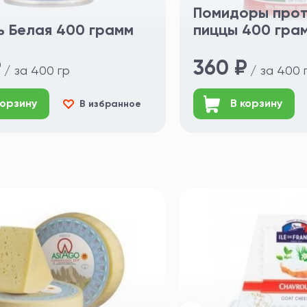
Помидоры прот
 Белая 400 грамм
пиццы 400 гра
₽
360 ₽
/ за 400 гр
/ за 400 
корзину
В корзину
В избранное