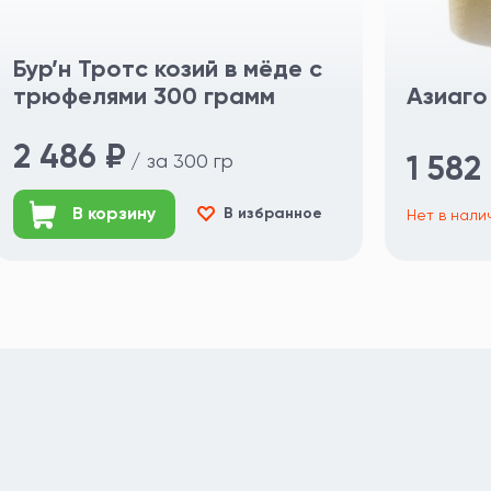
Бур’н Тротс козий в мёде с
трюфелями 300 грамм
Азиаго
2 486 ₽
/ за 300 гр
1 582
В корзину
В избранное
Нет в нал