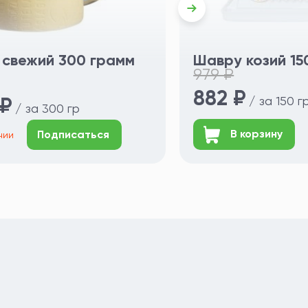
 свежий 300 грамм
Шавру козий 15
979 ₽
882 ₽
 ₽
/ за 150 г
/ за 300 гр
В корзину
Подписаться
ичии