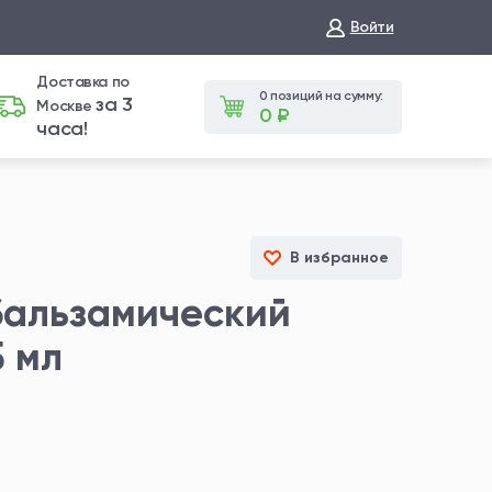
Войти
Доставка по
0 позиций на сумму:
за 3
Москве
0 ₽
часа!
В избранное
бальзамический
5 мл