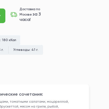
Доставка по
за 3
Москве
у
часа!
ь:
180 кКал
 г.
Углеводы:
41 г.
ические сочетания:
ами, томатными салатами, моцареллой,
брускеттой, мясом на гриле, рыбой,