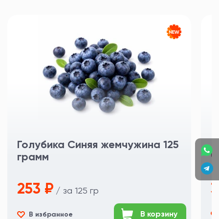
Голубика Синяя жемчужина 125
грамм
Ч
253 ₽
3
/ за 125 гр
В корзину
В избранное