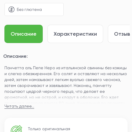
Без глютена
Описание
Характеристики
Отзывы
Описание:
Панчетта аль Пепе Неро из итальянской свинины без кожицы
и слегка обезжиренная. Его солят и оставляют на несколько
дней, затем намазывают легким вуалью свежего чеснока,
затем сворачивают и завязывают. Наконец, панчетту
посыпают цедрой черного перца, что делает ее
ароматной, но не острой, и кладут в оболочки. Его ждет
приправа, которая длится 80 дней. Уникальный по аромату
Читать далее...
и округлому вкусу, очень сладкий и аппетитный. Его мягкая
текстура обеспечивает максимальное таяние,
удовлетворяя самых требовательных гурманов.
Только оригинальная