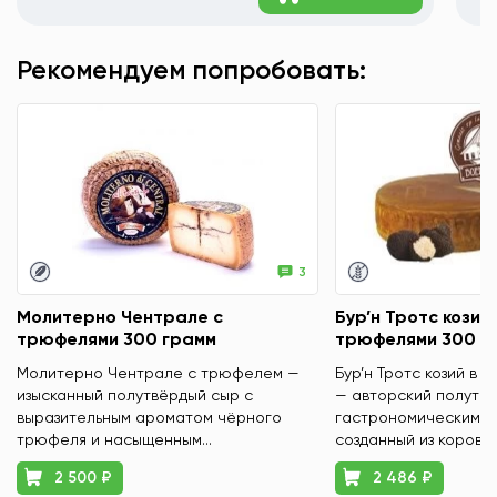
Рекомендуем попробовать:
3
Молитерно Чентрале с
Бур’н Тротс козий 
трюфелями 300 грамм
трюфелями 300 г
Молитерно Чентрале с трюфелем —
Бур’н Тротс козий в 
изысканный полутвёрдый сыр с
— авторский полутвё
выразительным ароматом чёрного
гастрономическим х
трюфеля и насыщенным...
созданный из коровье
2 500 ₽
2 486 ₽