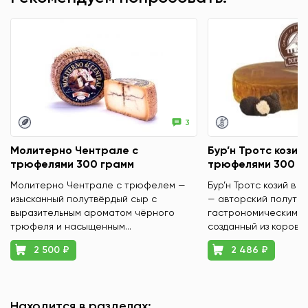
3
Молитерно Чентрале с
Бур’н Тротс козий 
трюфелями 300 грамм
трюфелями 300 г
Молитерно Чентрале с трюфелем —
Бур’н Тротс козий в 
изысканный полутвёрдый сыр с
— авторский полутвё
выразительным ароматом чёрного
гастрономическим х
трюфеля и насыщенным...
созданный из коровье
2 500 ₽
2 486 ₽
Находится в разделах: