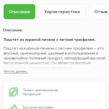
Описание
Характеристики
Отзывы
Описание:
Паштет из куриной печени с летним трюфелем.
Паштет из куриной печени с летним трюфелем – это
вкусный, оригинальный, удобный в использовании и
чрезвычайно полезный продукт, обладающий высокой
питательной ценностью. Он является богатым
источником протеинов и минералов.
Читать далее...
Изготовленный из отборной куриной печени с
добавлением пассированных овощей, оливкового
масла и натуральных приправ, паштет станет
Только оригинальная
идеальным угощением не только за семейным ужином,
продукция
но и для праздничного стола.
Тонкий сладковато-ореховый аромат и нежные
Быстрая доставка