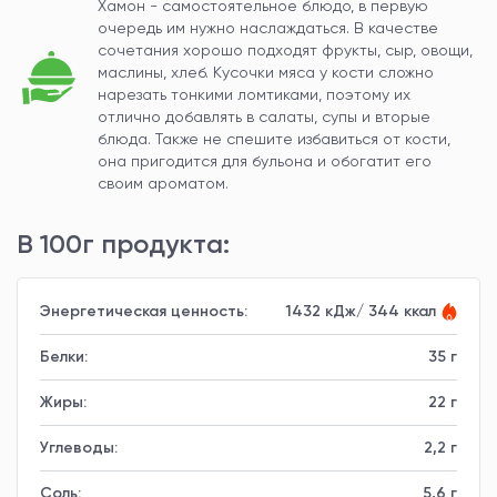
Хамон - самостоятельное блюдо, в первую
очередь им нужно наслаждаться. В качестве
сочетания хорошо подходят фрукты, сыр, овощи,
маслины, хлеб. Кусочки мяса у кости сложно
нарезать тонкими ломтиками, поэтому их
отлично добавлять в салаты, супы и вторые
блюда. Также не спешите избавиться от кости,
она пригодится для бульона и обогатит его
своим ароматом.
В 100г продукта:
Энергетическая ценность:
1432 кДж/ 344 ккал
Белки:
35 г
Жиры:
22 г
Углеводы:
2,2 г
Соль:
5,6 г