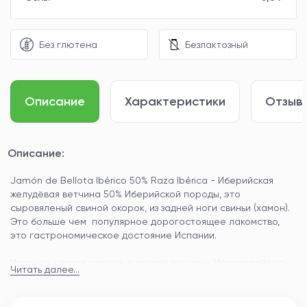
Без глютена
Безлактозный
Описание
Характеристики
Отзывы
Описание:
Jamón de Bellota Ibérico 50% Raza Ibérica - Иберийская
желудёвая ветчина 50% Иберийской породы, это
сыровяленый свиной окорок, из задней ноги свиньи (хамон).
Это больше чем популярное дорогостоящее лакомство,
это гастрономическое достояние Испании.
Испания - яркая страна, с яркими вкусами. Наслаждайтесь
Читать далее...
приятным и нежным вкусом Гран Иберико, который
отличается интенсивным ароматом.