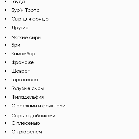
Гауда
Бур’н Тротс
Сыр для фондю
Другие
Мягкие сыры
Бри
Камамбер
Фромаже
Шеврет
Горгонзола
Голубые сыры
Филадельфия
С орехами и фруктами
Сыры с добавками
C плесенью
С трюфелем