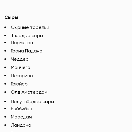
Сыры
Сырные тарелки
Твердые сыры
Пармезан
Грана Падано
Чеддер
Манчего
Пекорино
Грюйер
Олд Амстердам
Полутвёрдые сыры
Бэйбибэл
Маасдам
Ландана