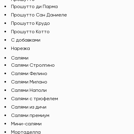
Прошутто ди Парма
Прошутто Сан Даниеле
Прошутто Крудо
Прошутто Котто
С добавками
Нарезка
Салями
Салями Стролгино
Салями Фелино
Салями Милано
Салями Наполи
Салями с трюфелем
Салями из дичи
Салями премиум
Мини-салями
Мортаделла