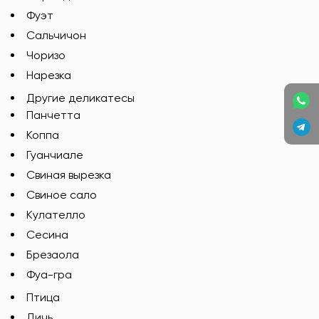
Фуэт
Сальчичон
Чоризо
Нарезка
Другие деликатесы
Панчетта
Коппа
Гуанчиале
Свиная вырезка
Свиное сало
Кулателло
Сесина
Брезаола
Фуа-гра
Птица
Дичь