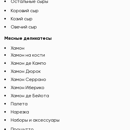
Остальные сыры
Коровий сыр
Козий сыр
Овечий сыр
Мясные деликатесы
Хамон
Хамон на кости
Хамон де Кампо
Хамон Дюрок
Хамон Серрано
Хамон Иберико
Хамон де Бейота
Палета
Нарезка
Наборы и аксессуары
Прошутто