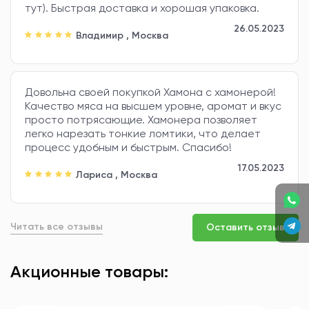
тут). Быстрая доставка и хорошая упаковка.
работы с мясом серрано, иберико, различными
колбасными изделиями. С момента появления
26.05.2023
Владимир
,
Москва
компании, основное внимание уделяется высокому
качеству товаров. Для этого отбирается лучшее мясо,
а продукты доводятся до высочайших точек
созревания.
Довольна своей покупкой Хамона с хамонерой!
ИНГРЕДИЕНТЫ
Качество мяса на высшем уровне, аромат и вкус
просто потрясающие. Хамонера позволяет
Выдержанное мясо свинины (не менее 50%)
легко нарезать тонкие ломтики, что делает
производства Испании, соль, консервант Е-250,
процесс удобным и быстрым. Спасибо!
антиоксидант Е-316, консервант Е-252, декстроза
17.05.2023
СРЕДНИЕ ЗНАЧЕНИЯ ПИЩЕВОЙ ЦЕННОСТИ
Лариса
,
Москва
на 100 гр продукта:
Энергетическая ценность 234,71 кКал
Белок: 29,92 г.
Читать все отзывы
Оставить отзыв
Жиры: 8,8 г.
Углеводы: 0 г.
Акционные товары:
РЕКОМЕНДАЦИИ ПО ПОДАЧЕ
Потреблять лучше при комнатной температуре от 17
до 20 градусов по Цельсию. Потому что в таком