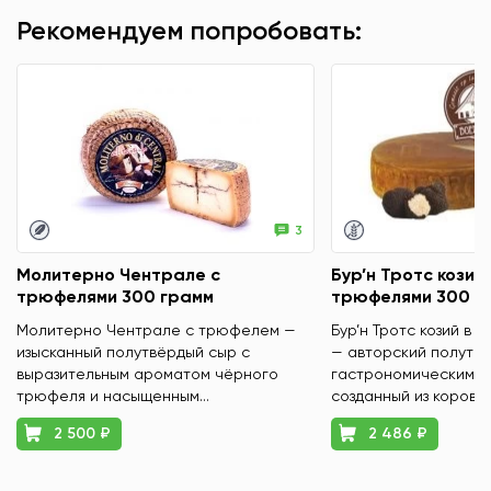
Рекомендуем попробовать:
3
Молитерно Чентрале с
Бур’н Тротс козий 
трюфелями 300 грамм
трюфелями 300 г
Молитерно Чентрале с трюфелем —
Бур’н Тротс козий в 
изысканный полутвёрдый сыр с
— авторский полутвё
выразительным ароматом чёрного
гастрономическим х
трюфеля и насыщенным...
созданный из коровье
2 500 ₽
2 486 ₽