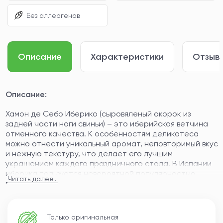
Без аллергенов
Описание
Характеристики
Отзывы
Описание:
Хамон де Себо Иберико (сыровяленый окорок из
задней части ноги свиньи) – это иберийская ветчина
отменного качества. К особенностям деликатеса
можно отнести уникальный аромат, неповторимый вкус
и нежную текстуру, что делает его лучшим
украшением каждого праздничного стола. В Испании
иберика пользуется невероятной популярностью,
Читать далее...
потому что это ореховое послевкусие забыть
невозможно!
ПРОФИЛЬ ВКУСА
Только оригинальная