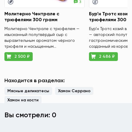
3
Молитерно Чентрале с
Бур’н Тротс козий 
трюфелями 300 грамм
трюфелями 300 г
Молитерно Чентрале с трюфелем —
Бур’н Тротс козий в 
изысканный полутвёрдый сыр с
— авторский полутвё
выразительным ароматом чёрного
гастрономическим х
трюфеля и насыщенным...
созданный из коровье
2 500 ₽
2 486 ₽
Находится в разделах:
Мясные деликатесы
Хамон Серрано
Хамон на кости
Вы смотрели: 0