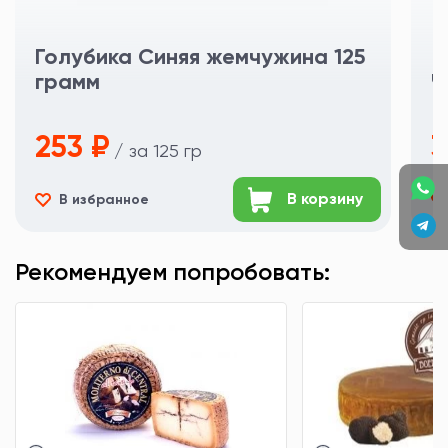
Голубика Синяя жемчужина 125
грамм
Ч
253 ₽
3
/ за 125 гр
В корзину
В избранное
Рекомендуем попробовать: