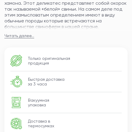
хамона. Этот деликатес представляет собой окорок
так называемой «белой» свиньи. На самом деле под
этим замысловатым определением имеют в виду
обычные породы которые встречаются на
большинстве свиноферм в нашей стране.
Читать далее...
Серрано может иметь разный срок выдержки: от семи
месяцев до года. И чем он больше, тем более
концентрированным является вкус мяса.
Только оригинальная
После покупки хамон нужно держать в прохладном
продукция
месте с невысокой влажностью воздуха. Кусок, от
которого уже были отрезаны ломтики, не следует
хранить дольше 5 месяцев, а место среза
Быстрая доставка
рекомендуется закрыть хлопчатобумажной тканью.
за 3 часа
В набор входит подставка для нарезки хамона
«Барселона» и нож, все упаковано в подарочную
Вакуумная
упаковка
коробку.
Доставка в
термосумках