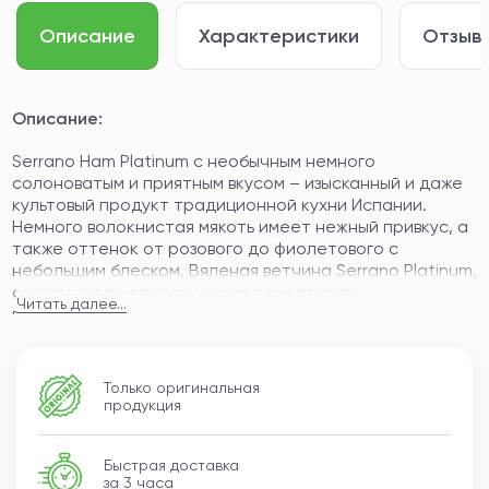
Описание
Характеристики
Отзывы
Описание:
Serrano Ham Platinum с необычным немного
солоноватым и приятным вкусом – изысканный и даже
культовый продукт традиционной кухни Испании.
Немного волокнистая мякоть имеет нежный привкус, а
также оттенок от розового до фиолетового с
небольшим блеском. Вяленая ветчина Serrano Platinum,
созданная по классическим рецептурам,
Читать далее...
представляет из себя полностью натуральный
продукт.
ПРОФИЛЬ ВКУСА
Только оригинальная
Деликатес изготовляют из задних конечностей белых
продукция
свиней-несушек, которых разводят в условиях
активного земледелия. Ветчина «Серрано Платинум»
Быстрая доставка
отличается своим неповторимым качеством, поэтому
за 3 часа