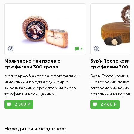
Всегда Ваш, Фазенда Маркет
3
Молитерно Чентрале с
Бур’н Тротс козий 
трюфелями 300 грамм
трюфелями 300 г
Молитерно Чентрале с трюфелем —
Бур’н Тротс козий в 
изысканный полутвёрдый сыр с
— авторский полутвё
выразительным ароматом чёрного
гастрономическим х
трюфеля и насыщенным...
созданный из коровье
2 500 ₽
2 486 ₽
Находится в разделах: