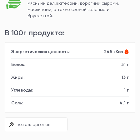
мясными деликатесами, дорогими сырами,
маслинами, а также свежей зеленью и
брускеттой.
В 100г продукта:
Энергетическая ценность:
245 кКал
Белок:
31 г
Жиры:
13 г
Углеводы:
1 г
Соль:
4,1 г
Без аллергенов