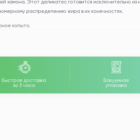
тей хамона. Этот деликатес готовится исключительно из 
вномерному распределению жира в их конечностях.
ёрное копыто.
ачества хамона иберико пришлись гурманам со всего ми
дукт. В нём содержатся легко усваиваемые жиры, похожие 
и аминокислотами.
Быстрая доставка
Вакуумная
за 3 часа
упаковка