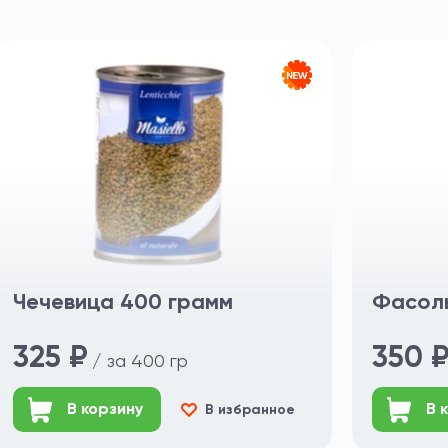
Чечевица 400 грамм
Фасоль
325 ₽
350 
/ за 400 гр
В корзину
В 
В избранное