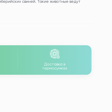
иберийских свиней. Такие животные ведут
ра.
на те, что присутствуют в оливковом масле.
Доставка в
термосумках