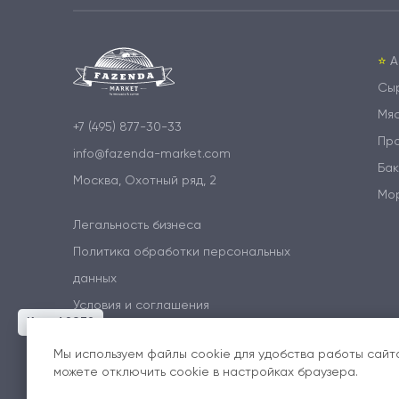
⭐️
А
Сы
Мя
+7 (495) 877-30-33
Пр
info@fazenda-market.com
Бак
Москва, Охотный ряд, 2
Мо
Легальность бизнеса
Политика обработки персональных
данных
Условия и соглашения
Код: 42932
Мы используем файлы cookie для удобства работы сайта
можете отключить cookie в настройках браузера.
© Все права защищены, 2026