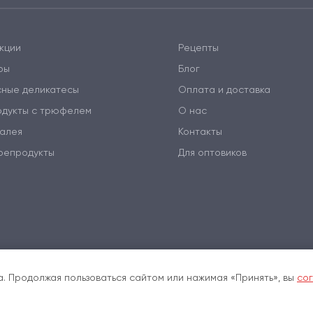
кции
Рецепты
ры
Блог
сные деликатесы
Оплата и доставка
одукты с трюфелем
О нас
алея
Контакты
репродукты
Для оптовиков
. Продолжая пользоваться сайтом или нажимая «Принять», вы
сог