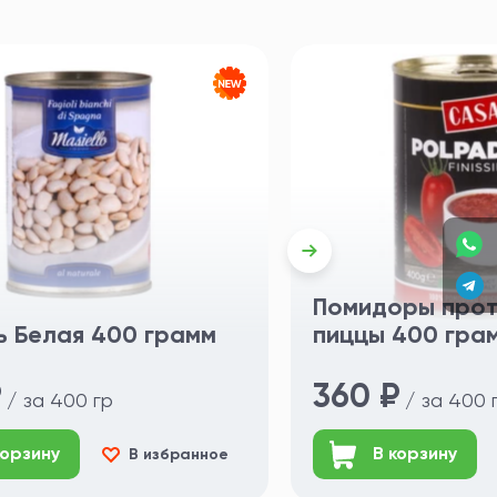
Помидоры прот
 Белая 400 грамм
пиццы 400 гра
₽
360 ₽
/ за 400 гр
/ за 400 
корзину
В корзину
В избранное