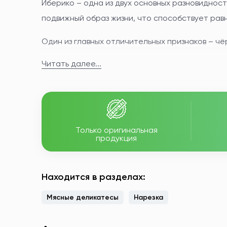
Иберико – одна из двух основных разновиднос
подвижный образ жизни, что способствует ра
Один из главных отличительных признаков – ч
Читать далее...
Неповторимый аромат и уникальные вкусовые к
Иберико не только вкусный, но и полезный про
Также иберийский хамон богат витаминами B 
Только оригинальная
продукция
Находится в разделах:
Мясные деликатесы
Нарезка