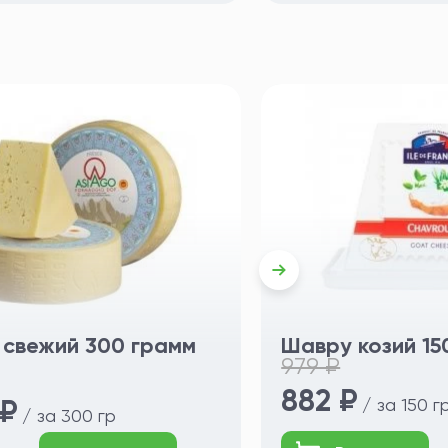
 свежий 300 грамм
Шавру козий 15
979 ₽
882 ₽
 ₽
/ за 150 г
/ за 300 гр