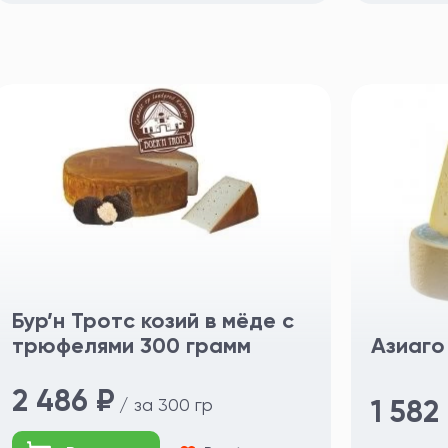
Бур’н Тротс козий в мёде с
трюфелями 300 грамм
Азиаго
2 486 ₽
/ за 300 гр
1 582