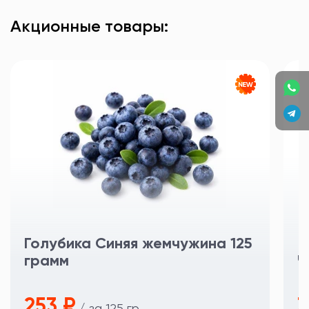
Акционные товары:
Голубика Синяя жемчужина 125
грамм
Ч
253 ₽
3
/ за 125 гр