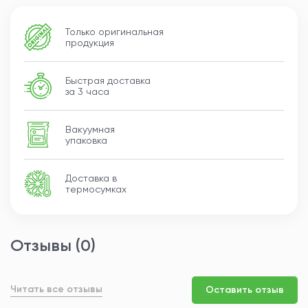
Энергетическая ценность: 210 кКал
Только оригинальная
Белки: 19 г
продукция
Жиры: 14 г
Углеводы: 1 г
Соль: 2,5 г
Быстрая доставка
за 3 часа
Условия хранения:
Хранить в холодильнике при температуре +2 ... +6 °С.
Вакуумная
упаковка
После вскрытия употребить в течение 2–3 дней.
Доставка в
термосумках
Отзывы (0)
Читать все отзывы
Оставить отзыв