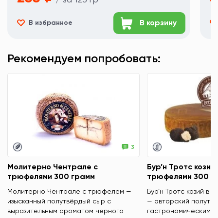
В корзину
В избранное
Рекомендуем попробовать:
3
Молитерно Чентрале с
Бур’н Тротс козий 
трюфелями 300 грамм
трюфелями 300 г
Молитерно Чентрале с трюфелем —
Бур’н Тротс козий в 
изысканный полутвёрдый сыр с
— авторский полутвё
выразительным ароматом чёрного
гастрономическим х