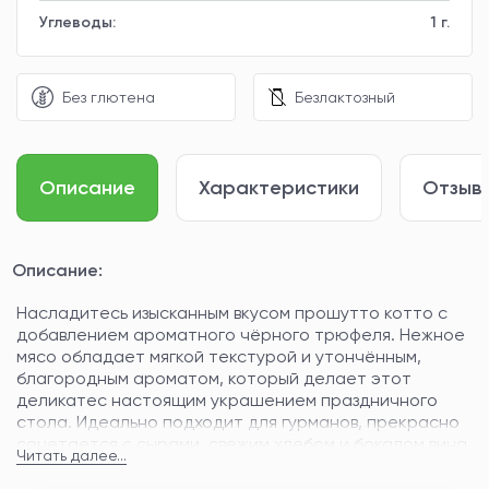
Углеводы:
1 г.
Без глютена
Безлактозный
Описание
Характеристики
Отзывы
Описание:
Насладитесь изысканным вкусом прошутто котто с
добавлением ароматного чёрного трюфеля. Нежное
мясо обладает мягкой текстурой и утончённым,
благородным ароматом, который делает этот
деликатес настоящим украшением праздничного
стола. Идеально подходит для гурманов, прекрасно
сочетается с сырами, свежим хлебом и бокалом вина.
Читать далее...
Пищевая ценность (на 100 г):