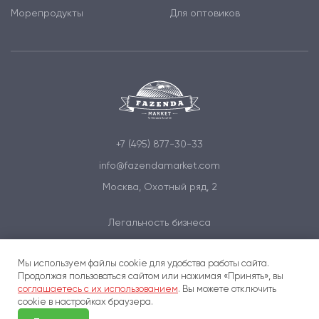
Морепродукты
Для оптовиков
+7 (495) 877-30-33
info@fazendamarket.com
Москва, Охотный ряд, 2
Легальность бизнеса
Политика обработки персональных данных
Мы используем файлы cookie для удобства работы сайта.
Условия и соглашения
Продолжая пользоваться сайтом или нажимая «Принять», вы
соглашаетесь с их использованием
. Вы можете отключить
cookie в настройках браузера.