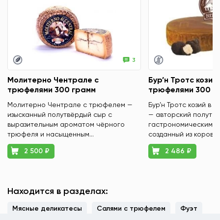
3
Молитерно Чентрале с
Бур’н Тротс козий 
трюфелями 300 грамм
трюфелями 300 г
Молитерно Чентрале с трюфелем —
Бур’н Тротс козий в 
изысканный полутвёрдый сыр с
— авторский полутвё
выразительным ароматом чёрного
гастрономическим х
трюфеля и насыщенным...
созданный из коровье
2 500 ₽
2 486 ₽
Находится в разделах:
Мясные деликатесы
Салями с трюфелем
Фуэт