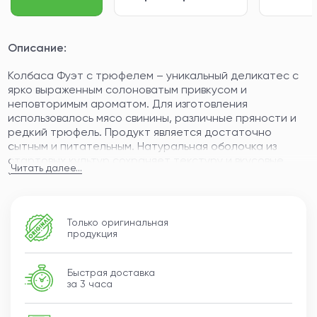
Описание:
Колбаса Фуэт с трюфелем – уникальный деликатес с
ярко выраженным солоноватым привкусом и
неповторимым ароматом. Для изготовления
использовалось мясо свинины, различные пряности и
редкий трюфель. Продукт является достаточно
сытным и питательным. Натуральная оболочка из
стартовых культур сохраняет текстуру и вкусовые
Читать далее...
характеристики колбасы, делает ее еще аппетитнее.
ПРОФИЛЬ ВКУСА
Фуэт – традиционная закуска, которая часто
Только оригинальная
подается перед обедом. Для приготовления
продукция
используется натуральное мясо свиньи, которое
высушивают от двух до четырех недель, а также
Быстрая доставка
экзотический гриб трюфель, придающий продукту
за 3 часа
ореховый аромат и необычный вкус.
ИНГРЕДИЕНТЫ