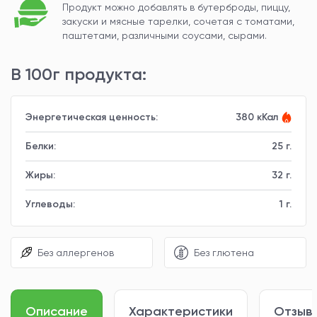
Продукт можно добавлять в бутерброды, пиццу,
закуски и мясные тарелки, сочетая с томатами,
паштетами, различными соусами, сырами.
В 100г продукта:
Энергетическая ценность:
380 кКал
Белки:
25 г.
Жиры:
32 г.
Углеводы:
1 г.
Без аллергенов
Без глютена
Описание
Характеристики
Отзывы