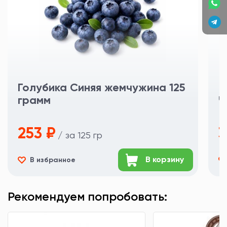
исключительно к оригинальной продукции, которую Вы
приобретаете в нашем магазине.
Всегда Ваш, Фазенда Маркет
Голубика Синяя жемчужина 125
грамм
Ч
253 ₽
3
/ за 125 гр
В корзину
В избранное
Рекомендуем попробовать: