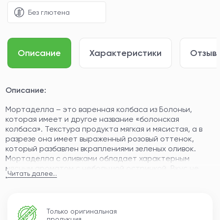
Без глютена
Описание
Характеристики
Отзывы
Описание:
Мортаделла – это варенная колбаса из Болоньи,
которая имеет и другое название «болонская
колбаса». Текстура продукта мягкая и мясистая, а в
разрезе она имеет выраженный розовый оттенок,
который разбавлен вкраплениями зеленых оливок.
Мортаделла с оливками обладает характерным
мясным ароматом с небольшой остринкой. Вкус не
Читать далее...
менее обворожительный, чем запах, что и привлекает
гурманов. Тонко-нарезанная мортаделла украсит не
только праздничный стол, но и станет отличным
дополнением повседневного меню.
Только оригинальная
продукция