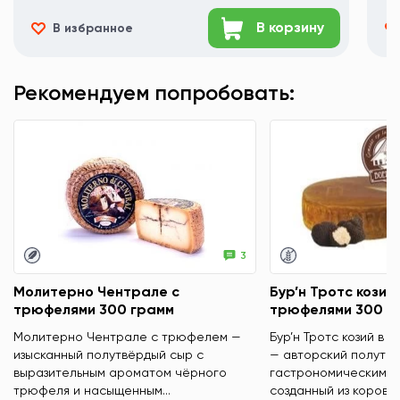
В корзину
В избранное
Рекомендуем попробовать:
3
Молитерно Чентрале с
Бур’н Тротс козий 
трюфелями 300 грамм
трюфелями 300 г
Молитерно Чентрале с трюфелем —
Бур’н Тротс козий в 
изысканный полутвёрдый сыр с
— авторский полутвё
выразительным ароматом чёрного
гастрономическим х
трюфеля и насыщенным...
созданный из коровье