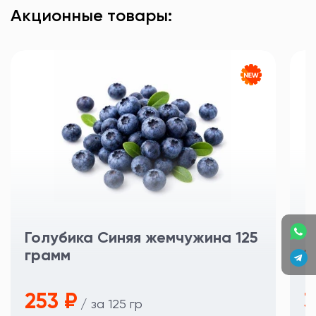
Акционные товары:
Голубика Синяя жемчужина 125
грамм
Ч
253 ₽
3
/ за 125 гр