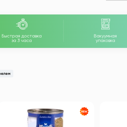
праздничной подачи.
Быстрая доставка
Вакуумная
за 3 часа
упаковка
фелем
 комнатной температуре для полного
рономических сетов, закусок и мясных