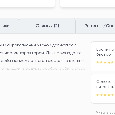
тики
Отзывы (2)
Рецепты/Сов
ный сырокопчёный мясной деликатес с
Брали на
мическим характером. Для производства
быстро.
 добавлением летнего трюфеля, а внешняя
то придаёт продукту особую глубину вкуса
Солонова
аплениями жира и сырным покрытием;
пикантн
ыми, сливочными и ореховыми нотами,
ым послевкусием.
Читать вс
; идеально подходит для