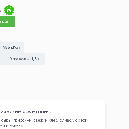
р
ться
ь:
455 кКал
Углеводы:
1,5 г
ические сочетания:
сыры, гриссини, свежий хлеб, оливки, орехи,
ты и рукола.