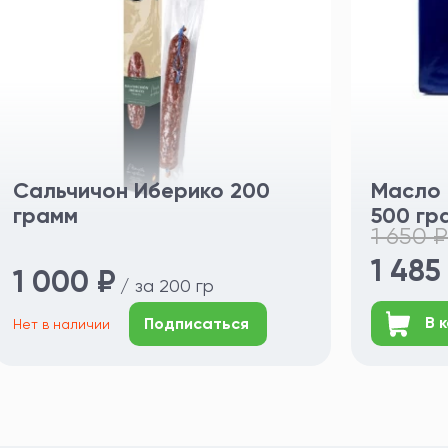
Сальчичон Иберико 200
Масло 
грамм
500 гр
1 650 
1 485
1 000 ₽
/ за 200 гр
В к
Подписаться
Нет в наличии