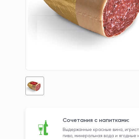
Сочетания с напитками:
Выдержанные красные вина, игрист
пиво, минеральная вода и ягодные 