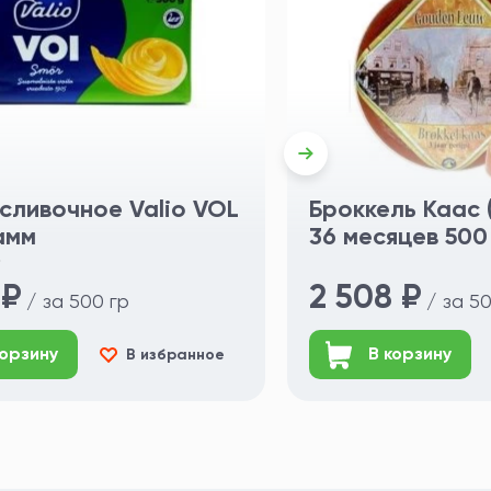
сливочное Valio VOL
Броккель Каас (
амм
36 месяцев 500
₽
 ₽
2 508 ₽
/ за 500 гр
/ за 5
орзину
В корзину
В избранное