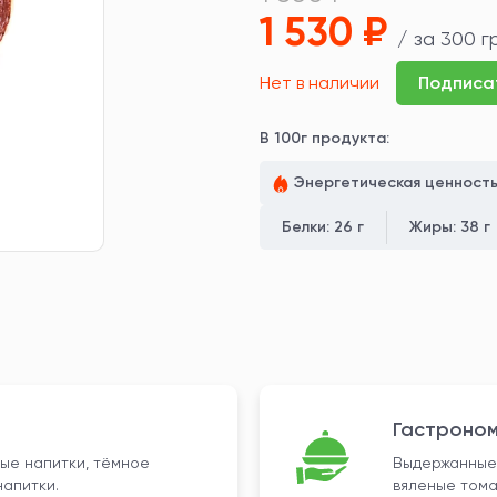
1 530 ₽
/ за 300 г
Нет в наличии
Подписа
В 100г продукта:
Энергетическая ценност
Белки:
26 г
Жиры:
38 г
Гастроном
ые напитки, тёмное
Выдержанные 
напитки.
вяленые тома