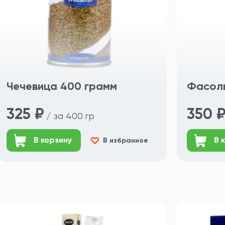
Чечевица 400 грамм
Фасоль
325 ₽
350 
/ за 400 гр
В корзину
В 
В избранное