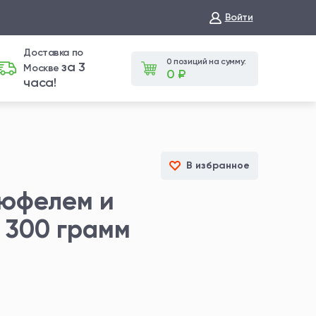
Войти
Доставка по
0 позиций на сумму:
за 3
Москве
0 ₽
часа!
В избранное
рюфелем и
 300 грамм