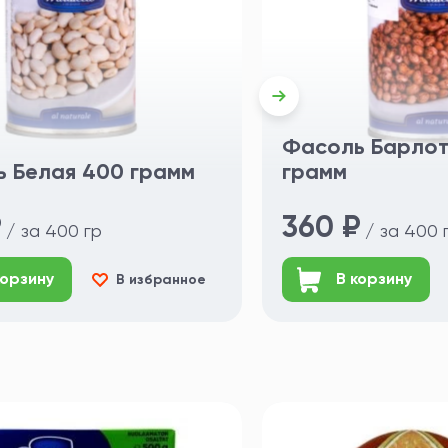
Фасоль Барлот
 Белая 400 грамм
грамм
₽
360 ₽
/ за 400 гр
/ за 400 
корзину
В корзину
В избранное