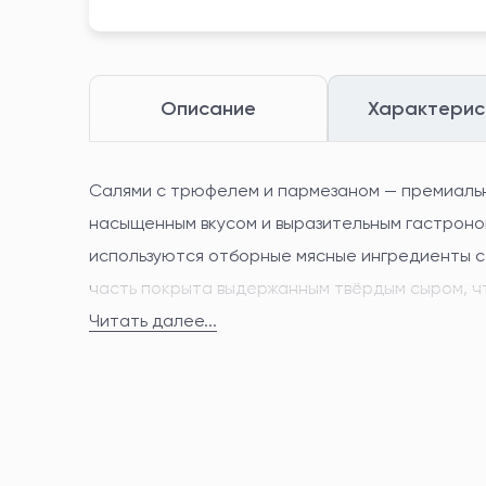
Описание
Характерис
Салями с трюфелем и пармезаном — премиаль
насыщенным вкусом и выразительным гастроно
используются отборные мясные ингредиенты с
часть покрыта выдержанным твёрдым сыром, ч
и благородный аромат.
Читать далее...
Цвет: насыщенно-красный с натуральными вкр
текстура: плотная, нежная и эластичная.
Вкус: гармоничный мясной, с яркими трюфельн
деликатной солоноватостью и продолжительн
Формат: премиальный сырокопчёный деликатес