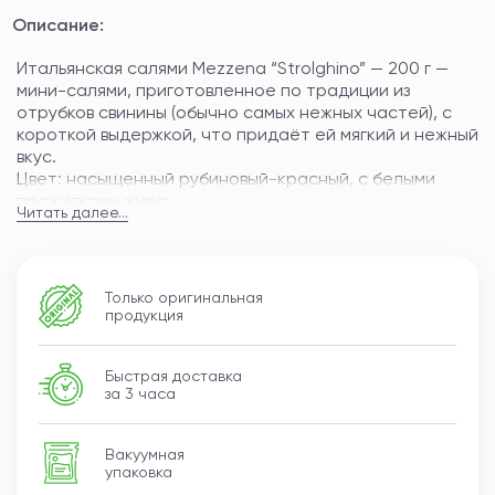
Описание:
Итальянская салями Mezzena “Strolghino” — 200 г —
мини-салями, приготовленное по традиции из
отрубков свинины (обычно самых нежных частей), с
короткой выдержкой, что придаёт ей мягкий и нежный
вкус.
Цвет: насыщенный рубиновый-красный, с белыми
прожилками жира.
Читать далее...
Вкус: деликатный, слегка сладковатый и ароматный,
с лёгкими нотками пряностей — характерный для
strolghino.
Формат: небольшая палочка длиной ~ 200 г, вакуум-
Только оригинальная
упакована.
продукция
Пищевая ценность (на 100 г):
Энергетическая ценность: 360 ккал
Быстрая доставка
Белки: 34 г
за 3 часа
Жиры: 25 г
Углеводы: 1 г
Вакуумная
Соль: 3,4 г
упаковка