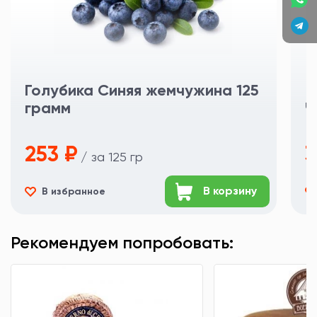
Голубика Синяя жемчужина 125
грамм
Ч
253 ₽
3
/ за 125 гр
В корзину
В избранное
Рекомендуем попробовать: