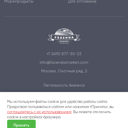
Морепродукты
Для оптовиков
+7 (495) 877-30-33
info@fazendamarket.com
Москва, Охотный ряд, 2
Легальность бизнеса
Политика обработки персональных данных
Мы используем файлы cookie для удобства работы сайта.
Условия и соглашения
Продолжая пользоваться сайтом или нажимая «Принять», вы
соглашаетесь с их использованием
. Вы можете отключить
cookie в настройках браузера.
Принять