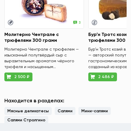
3
Молитерно Чентрале с
Бур’н Тротс козий 
трюфелями 300 грамм
трюфелями 300 г
Молитерно Чентрале с трюфелем —
Бур’н Тротс козий в 
изысканный полутвёрдый сыр с
— авторский полутвё
выразительным ароматом чёрного
гастрономическим х
трюфеля и насыщенным...
созданный из коровье
2 500 ₽
2 486 ₽
Находится в разделах:
Мясные деликатесы
Салями
Мини-салями
Салями Стролгино