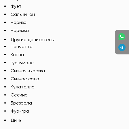
Фуэт
Сальчичон
Чоризо
Нарезка
Другие деликатесы
Панчетта
Коппа
Гуанчиале
Свиная вырезка
Свиное сало
Кулателло
Сесина
Брезаола
Фуа-гра
Дичь