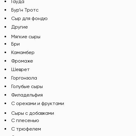
Гауда
Бур’н Тротс
Сыр для фондю
Другие
Мягкие сыры
Бри
Камамбер
Фромаже
Шеврет
Горгонзола
Голубые сыры
Филадельфия
С орехами и фруктами
Сыры с добавками
C плесенью
С трюфелем