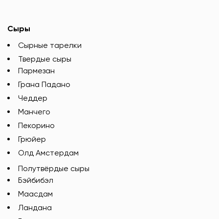
Сыры
Сырные тарелки
Твердые сыры
Пармезан
Грана Падано
Чеддер
Манчего
Пекорино
Грюйер
Олд Амстердам
Полутвёрдые сыры
Бэйбибэл
Маасдам
Ландана