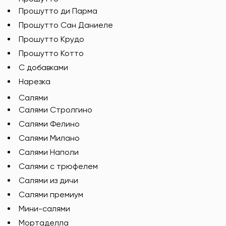
Прошутто ди Парма
Прошутто Сан Даниеле
Прошутто Крудо
Прошутто Котто
С добавками
Нарезка
Салями
Салями Стролгино
Салями Фелино
Салями Милано
Салями Наполи
Салями с трюфелем
Салями из дичи
Салями премиум
Мини-салями
Мортаделла