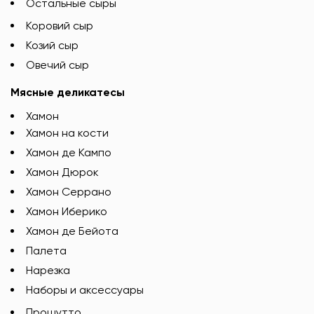
Остальные сыры
Коровий сыр
Козий сыр
Овечий сыр
Мясные деликатесы
Хамон
Хамон на кости
Хамон де Кампо
Хамон Дюрок
Хамон Серрано
Хамон Иберико
Хамон де Бейота
Палета
Нарезка
Наборы и аксессуары
Прошутто