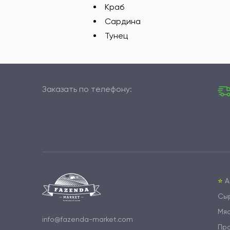
Краб
Сардина
Тунец
Заказать по телефону:
⭐️
А
Сы
Мя
info@fazenda-market.com
Пр