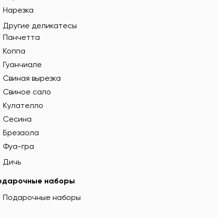
Нарезка
Другие деликатесы
Панчетта
Коппа
Гуанчиале
Свиная вырезка
Свиное сало
Кулателло
Сесина
Брезаола
Фуа-гра
Дичь
одарочные наборы
Подарочные наборы