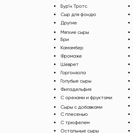
Бур’н Тротс
Сыр для фондю
Другие
Мягкие сыры
Бри
Камамбер
Фромаже
Шеврет
Горгонзола
Голубые сыры
Филадельфия
С орехами и фруктами
Сыры с добавками
C плесенью
С трюфелем
Остальные сыры