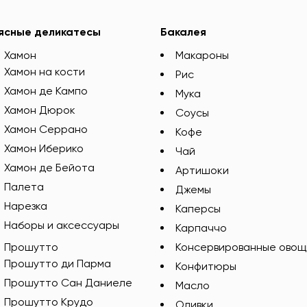
ясные деликатесы
Бакалея
Хамон
Макароны
Хамон на кости
Рис
Хамон де Кампо
Мука
Хамон Дюрок
Соусы
Хамон Серрано
Кофе
Хамон Иберико
Чай
Хамон де Бейота
Артишоки
Палета
Джемы
Нарезка
Каперсы
Наборы и аксессуары
Карпаччо
Прошутто
Консервированные овощ
Прошутто ди Парма
Конфитюры
Прошутто Сан Даниеле
Масло
Прошутто Крудо
Оливки