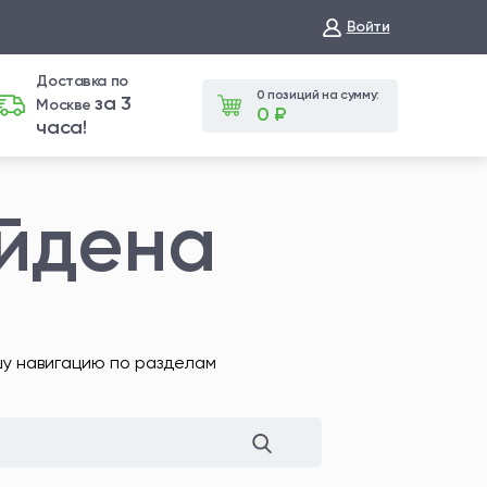
Войти
Доставка по
0 позиций на сумму:
за 3
Москве
0 ₽
часа!
айдена
шу навигацию по разделам