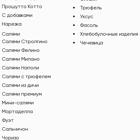
Прошутто Котто
Трюфель
С добавками
Уксус
Нарезка
Фасоль
Салями
Хлебобулочные изделия
Салями Стролгино
Чечевица
Салями Фелино
Салями Милано
Салями Наполи
Салями с трюфелем
Салями из дичи
Салями премиум
Мини-салями
Мортаделла
Фуэт
Сальчичон
Чоризо