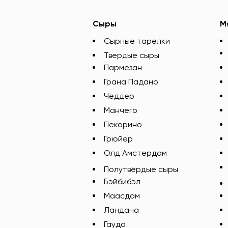
Сыры
М
Сырные тарелки
Твердые сыры
Пармезан
Грана Падано
Чеддер
Манчего
Пекорино
Грюйер
Олд Амстердам
Полутвёрдые сыры
Бэйбибэл
Маасдам
Ландана
Гауда