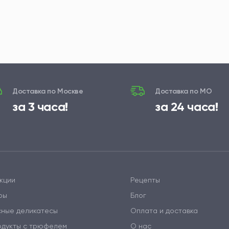
Доставка по Москве
Доставка по МО
за 3 часа!
за 24 часа!
кции
Рецепты
ры
Блог
сные деликатесы
Оплата и доставка
одукты с трюфелем
О нас