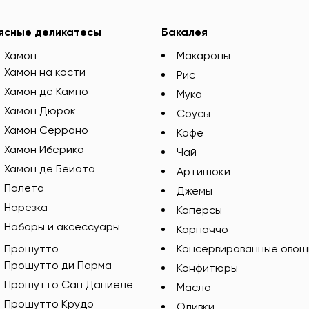
ясные деликатесы
Бакалея
Хамон
Макароны
Хамон на кости
Рис
Хамон де Кампо
Мука
Хамон Дюрок
Соусы
Хамон Серрано
Кофе
Хамон Иберико
Чай
Хамон де Бейота
Артишоки
Палета
Джемы
Нарезка
Каперсы
Наборы и аксессуары
Карпаччо
Прошутто
Консервированные овощ
Прошутто ди Парма
Конфитюры
Прошутто Сан Даниеле
Масло
Прошутто Крудо
Оливки