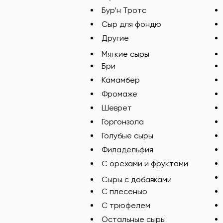
Бур’н Тротс
Сыр для фондю
Другие
Мягкие сыры
Бри
Камамбер
Фромаже
Шеврет
Горгонзола
Голубые сыры
Филадельфия
С орехами и фруктами
Сыры с добавками
C плесенью
С трюфелем
Остальные сыры