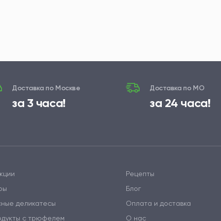
Доставка по Москве
Доставка по МО
за 3 часа!
за 24 часа!
кции
Рецепты
ры
Блог
сные деликатесы
Оплата и доставка
одукты с трюфелем
О нас