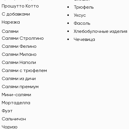
Прошутто Котто
Трюфель
С добавками
Уксус
Нарезка
Фасоль
Салями
Хлебобулочные изделия
Салями Стролгино
Чечевица
Салями Фелино
Салями Милано
Салями Наполи
Салями с трюфелем
Салями из дичи
Салями премиум
Мини-салями
Мортаделла
Фуэт
Сальчичон
Чоризо