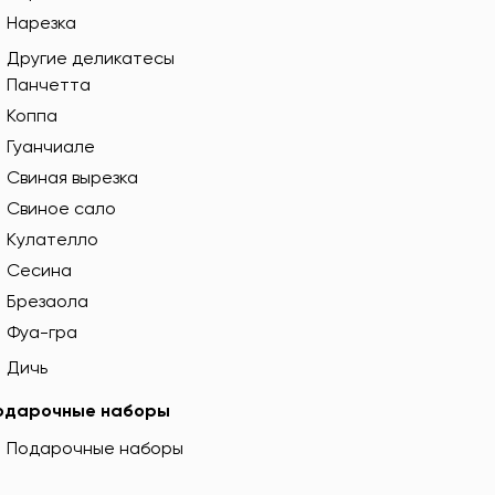
Нарезка
Другие деликатесы
Панчетта
Коппа
Гуанчиале
Свиная вырезка
Свиное сало
Кулателло
Сесина
Брезаола
Фуа-гра
Дичь
одарочные наборы
Подарочные наборы