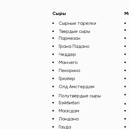
Сыры
М
Сырные тарелки
Твердые сыры
Пармезан
Грана Падано
Чеддер
Манчего
Пекорино
Грюйер
Олд Амстердам
Полутвёрдые сыры
Бэйбибэл
Маасдам
Ландана
Гауда