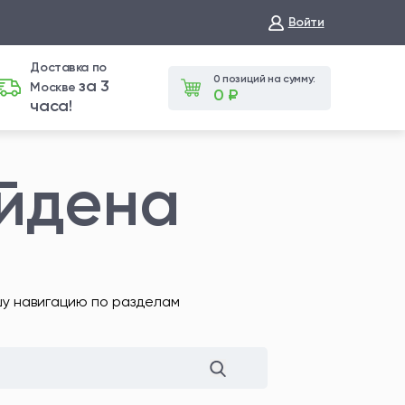
Войти
Доставка по
0 позиций на сумму:
за 3
Москве
0 ₽
часа!
айдена
шу навигацию по разделам