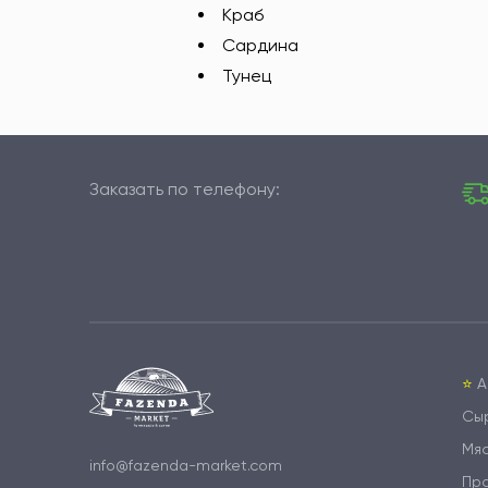
Краб
Сардина
Тунец
Заказать по телефону:
⭐️
А
Сы
Мя
info@fazenda-market.com
Пр