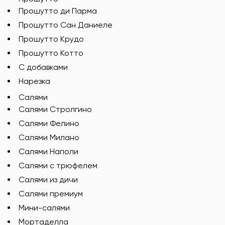
Прошутто ди Парма
Прошутто Сан Даниеле
Прошутто Крудо
Прошутто Котто
С добавками
Нарезка
Салями
Салями Стролгино
Салями Фелино
Салями Милано
Салями Наполи
Салями с трюфелем
Салями из дичи
Салями премиум
Мини-салями
Мортаделла