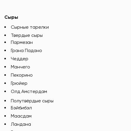
Сыры
Сырные тарелки
Твердые сыры
Пармезан
Грана Падано
Чеддер
Манчего
Пекорино
Грюйер
Олд Амстердам
Полутвёрдые сыры
Бэйбибэл
Маасдам
Ландана