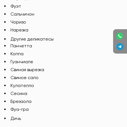
Фуэт
Сальчичон
Чоризо
Нарезка
Другие деликатесы
Панчетта
Коппа
Гуанчиале
Свиная вырезка
Свиное сало
Кулателло
Сесина
Брезаола
Фуа-гра
Дичь