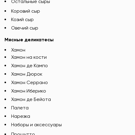
Остальные сыры
Коровий сыр
Козий сыр
Овечий сыр
Мясные деликатесы
Хамон
Хамон на кости
Хамон де Кампо
Хамон Дюрок
Хамон Серрано
Хамон Иберико
Хамон де Бейота
Палета
Нарезка
Наборы и аксессуары
Прошутто