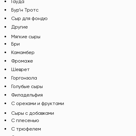
Гауда
Бур’н Тротс
Сыр для фондю
Другие
Мягкие сыры
Бри
Камамбер
Фромаже
Шеврет
Горгонзола
Голубые сыры
Филадельфия
С орехами и фруктами
Сыры с добавками
C плесенью
С трюфелем