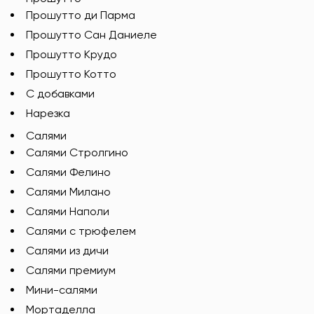
Прошутто ди Парма
Прошутто Сан Даниеле
Прошутто Крудо
Прошутто Котто
С добавками
Нарезка
Салями
Салями Стролгино
Салями Фелино
Салями Милано
Салями Наполи
Салями с трюфелем
Салями из дичи
Салями премиум
Мини-салями
Мортаделла