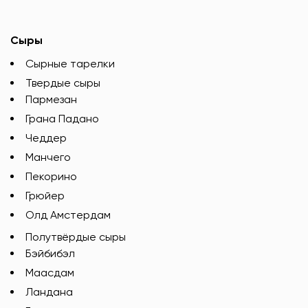
Сыры
Сырные тарелки
Твердые сыры
Пармезан
Грана Падано
Чеддер
Манчего
Пекорино
Грюйер
Олд Амстердам
Полутвёрдые сыры
Бэйбибэл
Маасдам
Ландана