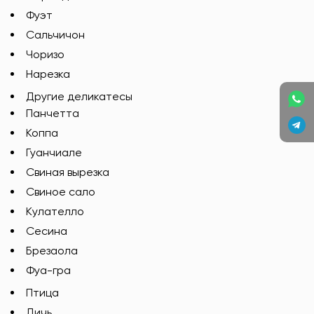
Фуэт
Сальчичон
Чоризо
Нарезка
Другие деликатесы
Панчетта
Коппа
Гуанчиале
Свиная вырезка
Свиное сало
Кулателло
Сесина
Брезаола
Фуа-гра
Птица
Дичь