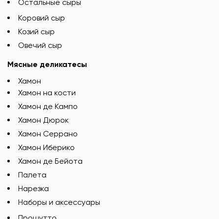
Остальные сыры
Коровий сыр
Козий сыр
Овечий сыр
Мясные деликатесы
Хамон
Хамон на кости
Хамон де Кампо
Хамон Дюрок
Хамон Серрано
Хамон Иберико
Хамон де Бейота
Палета
Нарезка
Наборы и аксессуары
Прошутто