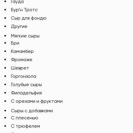
Гауда
Бур’н Тротс
Сыр для фондю
Другие
Мягкие сыры
Бри
Камамбер
Фромаже
Шеврет
Горгонзола
Голубые сыры
Филадельфия
С орехами и фруктами
Сыры с добавками
C плесенью
С трюфелем