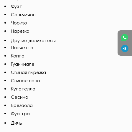
Фуэт
Сальчичон
Чоризо
Нарезка
Другие деликатесы
Панчетта
Коппа
Гуанчиале
Свиная вырезка
Свиное сало
Кулателло
Сесина
Брезаола
Фуа-гра
Дичь