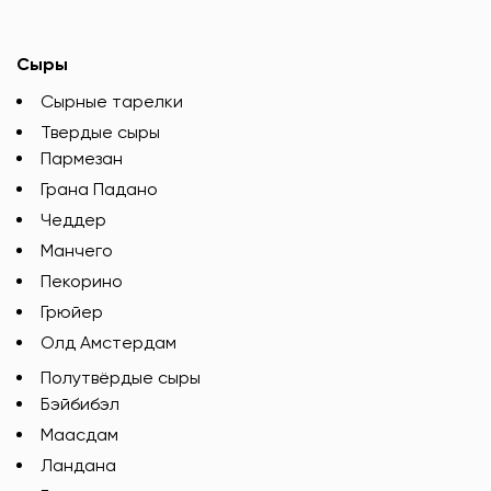
Сыры
Сырные тарелки
Твердые сыры
Пармезан
Грана Падано
Чеддер
Манчего
Пекорино
Грюйер
Олд Амстердам
Полутвёрдые сыры
Бэйбибэл
Маасдам
Ландана