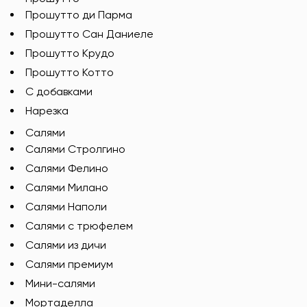
Прошутто ди Парма
Прошутто Сан Даниеле
Прошутто Крудо
Прошутто Котто
С добавками
Нарезка
Салями
Салями Стролгино
Салями Фелино
Салями Милано
Салями Наполи
Салями с трюфелем
Салями из дичи
Салями премиум
Мини-салями
Мортаделла