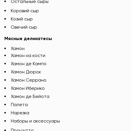
Остальные сыры
Коровий сыр
Козий сыр
Овечий сыр
Мясные деликатесы
Хамон
Хамон на кости
Хамон де Кампо
Хамон Дюрок
Хамон Серрано
Хамон Иберико
Хамон де Бейота
Палета
Нарезка
Наборы и аксессуары
Прошутто