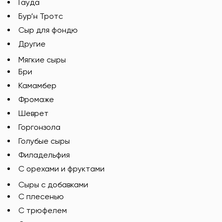
Гауда
Бур’н Тротс
Сыр для фондю
Другие
Мягкие сыры
Бри
Камамбер
Фромаже
Шеврет
Горгонзола
Голубые сыры
Филадельфия
С орехами и фруктами
Сыры с добавками
C плесенью
С трюфелем