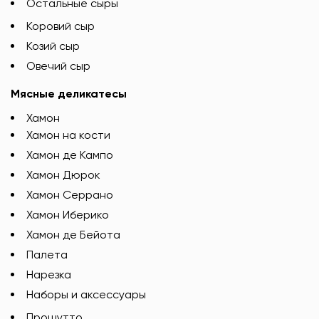
Остальные сыры
Коровий сыр
Козий сыр
Овечий сыр
Мясные деликатесы
Хамон
Хамон на кости
Хамон де Кампо
Хамон Дюрок
Хамон Серрано
Хамон Иберико
Хамон де Бейота
Палета
Нарезка
Наборы и аксессуары
Прошутто