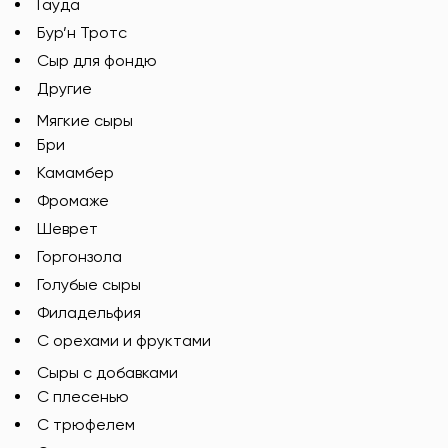
Гауда
Бур’н Тротс
Сыр для фондю
Другие
Мягкие сыры
Бри
Камамбер
Фромаже
Шеврет
Горгонзола
Голубые сыры
Филадельфия
С орехами и фруктами
Сыры с добавками
C плесенью
С трюфелем