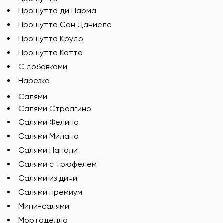
Прошутто ди Парма
Прошутто Сан Даниеле
Прошутто Крудо
Прошутто Котто
С добавками
Нарезка
Салями
Салями Стролгино
Салями Фелино
Салями Милано
Салями Наполи
Салями с трюфелем
Салями из дичи
Салями премиум
Мини-салями
Мортаделла