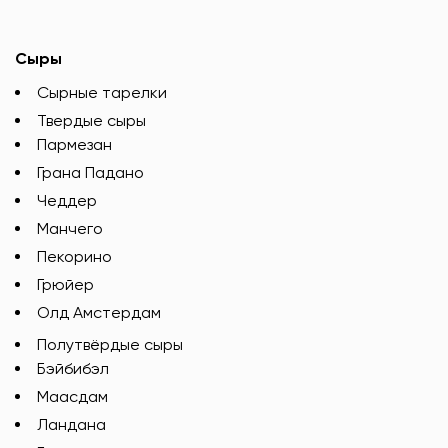
Сыры
Сырные тарелки
Твердые сыры
Пармезан
Грана Падано
Чеддер
Манчего
Пекорино
Грюйер
Олд Амстердам
Полутвёрдые сыры
Бэйбибэл
Маасдам
Ландана