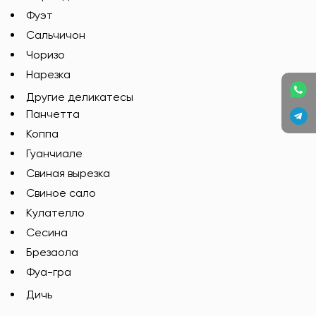
Фуэт
Сальчичон
Чоризо
Нарезка
Другие деликатесы
Панчетта
Коппа
Гуанчиале
Свиная вырезка
Свиное сало
Кулателло
Сесина
Брезаола
Фуа-гра
Дичь