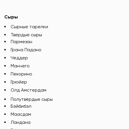
Сыры
Сырные тарелки
Твердые сыры
Пармезан
Грана Падано
Чеддер
Манчего
Пекорино
Грюйер
Олд Амстердам
Полутвёрдые сыры
Бэйбибэл
Маасдам
Ландана