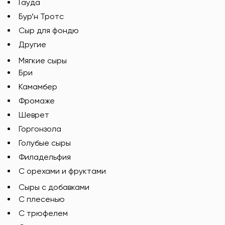
Гауда
Бур’н Тротс
Сыр для фондю
Другие
Мягкие сыры
Бри
Камамбер
Фромаже
Шеврет
Горгонзола
Голубые сыры
Филадельфия
С орехами и фруктами
Сыры с добавками
C плесенью
С трюфелем