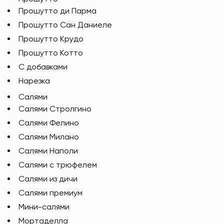
Прошутто ди Парма
Прошутто Сан Даниеле
Прошутто Крудо
Прошутто Котто
С добавками
Нарезка
Салями
Салями Стролгино
Салями Фелино
Салями Милано
Салями Наполи
Салями с трюфелем
Салями из дичи
Салями премиум
Мини-салями
Мортаделла