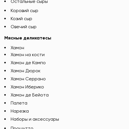
Остальные сыры
Коровий сыр
Козий сыр
Овечий сыр
Мясные деликатесы
Хамон
Хамон на кости
Хамон де Кампо
Хамон Дюрок
Хамон Серрано
Хамон Иберико
Хамон де Бейота
Палета
Нарезка
Наборы и аксессуары
Прошутто