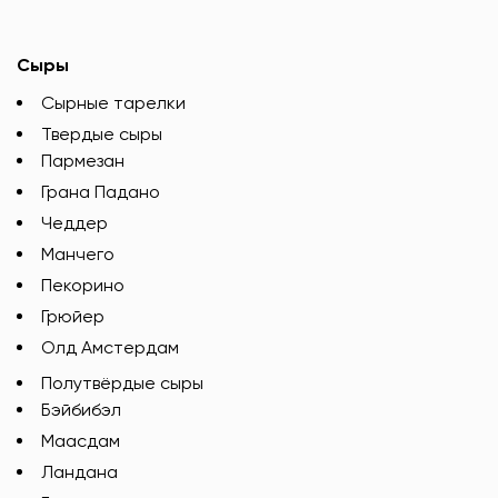
Сыры
Сырные тарелки
Твердые сыры
Пармезан
Грана Падано
Чеддер
Манчего
Пекорино
Грюйер
Олд Амстердам
Полутвёрдые сыры
Бэйбибэл
Маасдам
Ландана