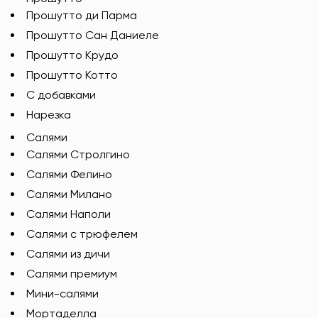
Прошутто ди Парма
Прошутто Сан Даниеле
Прошутто Крудо
Прошутто Котто
С добавками
Нарезка
Салями
Салями Стролгино
Салями Фелино
Салями Милано
Салями Наполи
Салями с трюфелем
Салями из дичи
Салями премиум
Мини-салями
Мортаделла