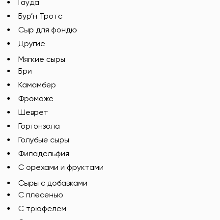
Гауда
Бур’н Тротс
Сыр для фондю
Другие
Мягкие сыры
Бри
Камамбер
Фромаже
Шеврет
Горгонзола
Голубые сыры
Филадельфия
С орехами и фруктами
Сыры с добавками
C плесенью
С трюфелем