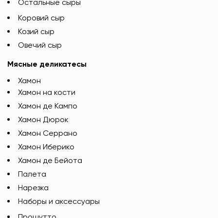
Остальные сыры
Коровий сыр
Козий сыр
Овечий сыр
Мясные деликатесы
Хамон
Хамон на кости
Хамон де Кампо
Хамон Дюрок
Хамон Серрано
Хамон Иберико
Хамон де Бейота
Палета
Нарезка
Наборы и аксессуары
Прошутто