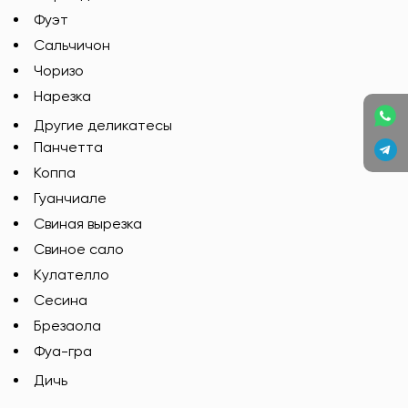
Фуэт
Сальчичон
Чоризо
Нарезка
Другие деликатесы
Панчетта
Коппа
Гуанчиале
Свиная вырезка
Свиное сало
Кулателло
Сесина
Брезаола
Фуа-гра
Дичь