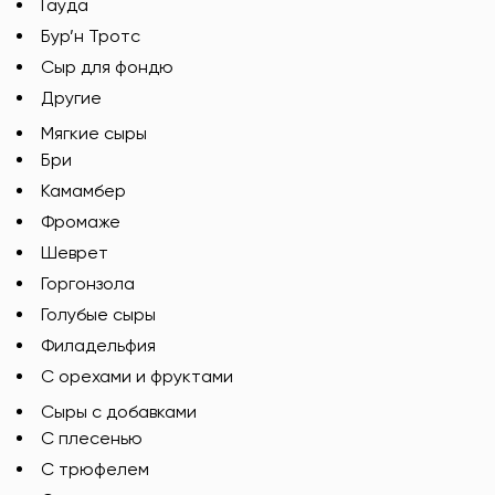
Гауда
Бур’н Тротс
Сыр для фондю
Другие
Мягкие сыры
Бри
Камамбер
Фромаже
Шеврет
Горгонзола
Голубые сыры
Филадельфия
С орехами и фруктами
Сыры с добавками
C плесенью
С трюфелем