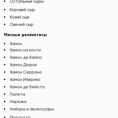
Остальные сыры
Коровий сыр
Козий сыр
Овечий сыр
Мясные деликатесы
Хамон
Хамон на кости
Хамон де Кампо
Хамон Дюрок
Хамон Серрано
Хамон Иберико
Хамон де Бейота
Палета
Нарезка
Наборы и аксессуары
Прошутто