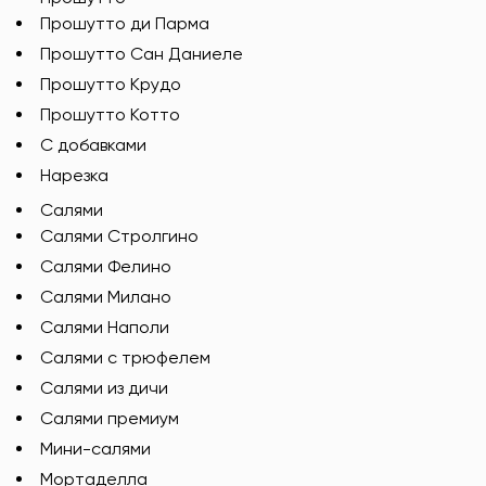
Прошутто ди Парма
Прошутто Сан Даниеле
Прошутто Крудо
Прошутто Котто
С добавками
Нарезка
Салями
Салями Стролгино
Салями Фелино
Салями Милано
Салями Наполи
Салями с трюфелем
Салями из дичи
Салями премиум
Мини-салями
Мортаделла