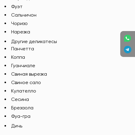
Фуэт
Сальчичон
Чоризо
Нарезка
Другие деликатесы
Панчетта
Коппа
Гуанчиале
Свиная вырезка
Свиное сало
Кулателло
Сесина
Брезаола
Фуа-гра
Дичь