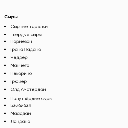
Сыры
Сырные тарелки
Твердые сыры
Пармезан
Грана Падано
Чеддер
Манчего
Пекорино
Грюйер
Олд Амстердам
Полутвёрдые сыры
Бэйбибэл
Маасдам
Ландана