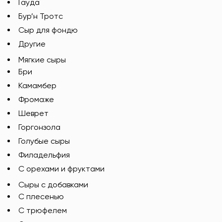
Гауда
Бур’н Тротс
Сыр для фондю
Другие
Мягкие сыры
Бри
Камамбер
Фромаже
Шеврет
Горгонзола
Голубые сыры
Филадельфия
С орехами и фруктами
Сыры с добавками
C плесенью
С трюфелем