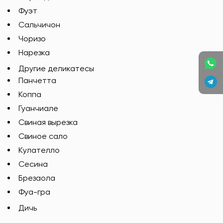
Фуэт
Сальчичон
Чоризо
Нарезка
Другие деликатесы
Панчетта
Коппа
Гуанчиале
Свиная вырезка
Свиное сало
Кулателло
Сесина
Брезаола
Фуа-гра
Дичь