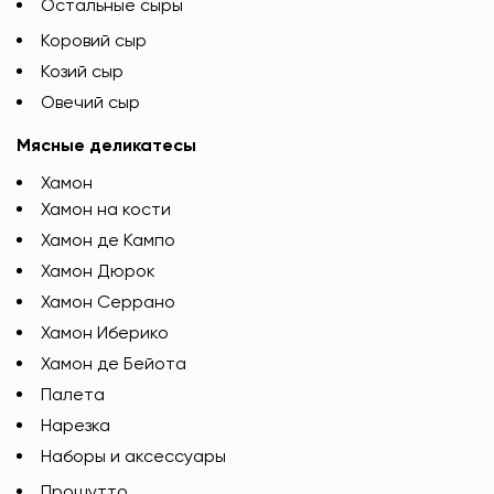
Остальные сыры
Коровий сыр
Козий сыр
Овечий сыр
Мясные деликатесы
Хамон
Хамон на кости
Хамон де Кампо
Хамон Дюрок
Хамон Серрано
Хамон Иберико
Хамон де Бейота
Палета
Нарезка
Наборы и аксессуары
Прошутто