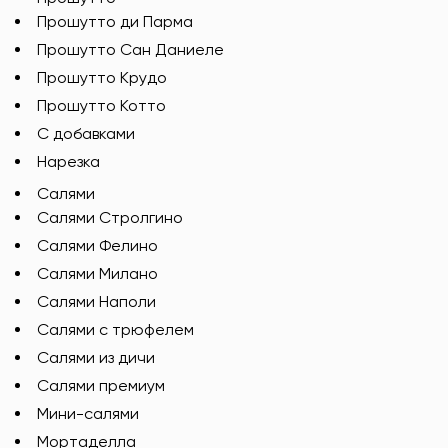
Прошутто ди Парма
Прошутто Сан Даниеле
Прошутто Крудо
Прошутто Котто
С добавками
Нарезка
Салями
Салями Стролгино
Салями Фелино
Салями Милано
Салями Наполи
Салями с трюфелем
Салями из дичи
Салями премиум
Мини-салями
Мортаделла