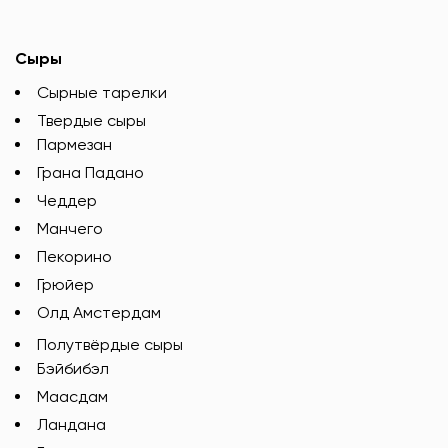
Сыры
Сырные тарелки
Твердые сыры
Пармезан
Грана Падано
Чеддер
Манчего
Пекорино
Грюйер
Олд Амстердам
Полутвёрдые сыры
Бэйбибэл
Маасдам
Ландана