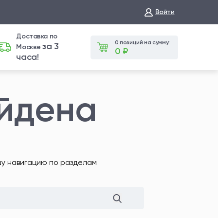
Войти
Доставка по
0 позиций на сумму:
за 3
Москве
0 ₽
часа!
айдена
шу навигацию по разделам