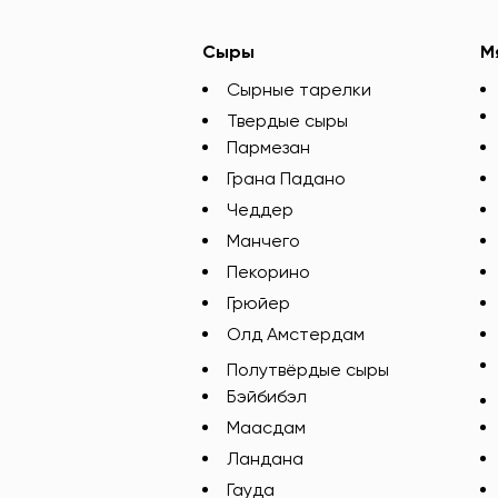
Сыры
М
Сырные тарелки
Твердые сыры
Пармезан
Грана Падано
Чеддер
Манчего
Пекорино
Грюйер
Олд Амстердам
Полутвёрдые сыры
Бэйбибэл
Маасдам
Ландана
Гауда