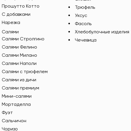
Прошутто Котто
Трюфель
С добавками
Уксус
Нарезка
Фасоль
Салями
Хлебобулочные изделия
Салями Стролгино
Чечевица
Салями Фелино
Салями Милано
Салями Наполи
Салями с трюфелем
Салями из дичи
Салями премиум
Мини-салями
Мортаделла
Фуэт
Сальчичон
Чоризо