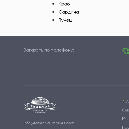
Краб
Сардина
Тунец
Заказать по телефону:
⭐️
А
Сы
Мя
info@fazenda-market.com
Пр