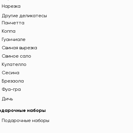
Нарезка
Другие деликатесы
Панчетта
Коппа
Гуанчиале
Свиная вырезка
Свиное сало
Кулателло
Сесина
Брезаола
Фуа-гра
Дичь
одарочные наборы
Подарочные наборы