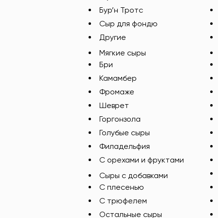
Бур’н Тротс
Сыр для фондю
Другие
Мягкие сыры
Бри
Камамбер
Фромаже
Шеврет
Горгонзола
Голубые сыры
Филадельфия
С орехами и фруктами
Сыры с добавками
C плесенью
С трюфелем
Остальные сыры