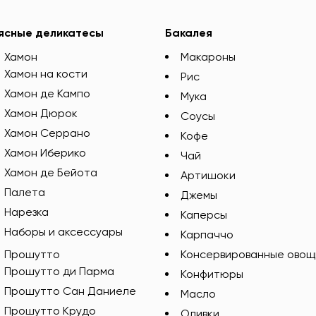
ясные деликатесы
Бакалея
Хамон
Макароны
Хамон на кости
Рис
Хамон де Кампо
Мука
Хамон Дюрок
Соусы
Хамон Серрано
Кофе
Хамон Иберико
Чай
Хамон де Бейота
Артишоки
Палета
Джемы
Нарезка
Каперсы
Наборы и аксессуары
Карпаччо
Прошутто
Консервированные овощ
Прошутто ди Парма
Конфитюры
Прошутто Сан Даниеле
Масло
Прошутто Крудо
Оливки