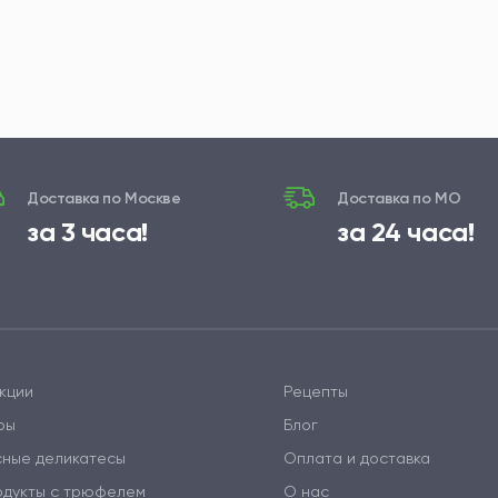
Доставка по Москве
Доставка по МО
за 3 часа!
за 24 часа!
кции
Рецепты
ры
Блог
сные деликатесы
Оплата и доставка
одукты с трюфелем
О нас