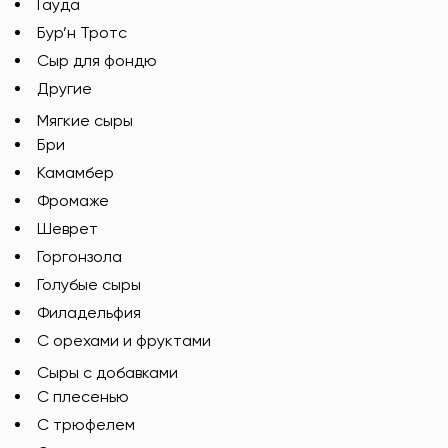
Гауда
Бур’н Тротс
Сыр для фондю
Другие
Мягкие сыры
Бри
Камамбер
Фромаже
Шеврет
Горгонзола
Голубые сыры
Филадельфия
С орехами и фруктами
Сыры с добавками
C плесенью
С трюфелем