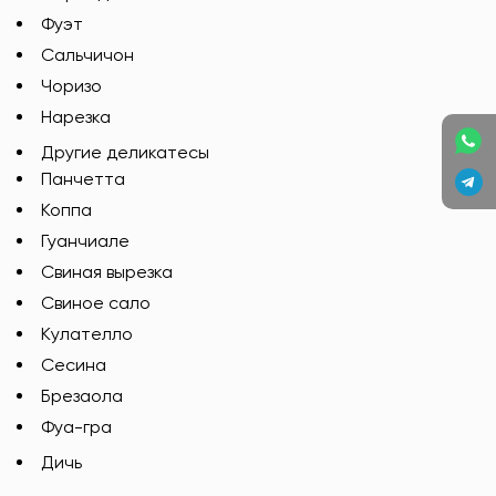
Фуэт
Сальчичон
Чоризо
Нарезка
Другие деликатесы
Панчетта
Коппа
Гуанчиале
Свиная вырезка
Свиное сало
Кулателло
Сесина
Брезаола
Фуа-гра
Дичь