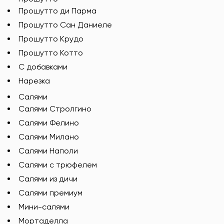
Прошутто ди Парма
Прошутто Сан Даниеле
Прошутто Крудо
Прошутто Котто
С добавками
Нарезка
Салями
Салями Стролгино
Салями Фелино
Салями Милано
Салями Наполи
Салями с трюфелем
Салями из дичи
Салями премиум
Мини-салями
Мортаделла