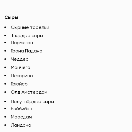
Сыры
Сырные тарелки
Твердые сыры
Пармезан
Грана Падано
Чеддер
Манчего
Пекорино
Грюйер
Олд Амстердам
Полутвёрдые сыры
Бэйбибэл
Маасдам
Ландана