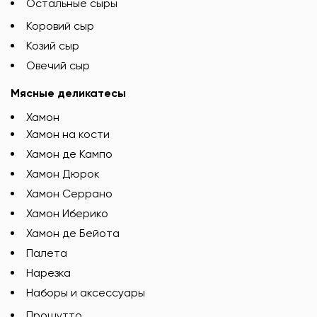
Остальные сыры
Коровий сыр
Козий сыр
Овечий сыр
Мясные деликатесы
Хамон
Хамон на кости
Хамон де Кампо
Хамон Дюрок
Хамон Серрано
Хамон Иберико
Хамон де Бейота
Палета
Нарезка
Наборы и аксессуары
Прошутто