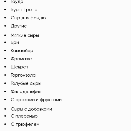
Гауда
Бур’н Тротс
Сыр для фондю
Другие
Мягкие сыры
Бри
Камамбер
Фромаже
Шеврет
Горгонзола
Голубые сыры
Филадельфия
С орехами и фруктами
Сыры с добавками
C плесенью
С трюфелем