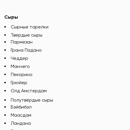
Сыры
Сырные тарелки
Твердые сыры
Пармезан
Грана Падано
Чеддер
Манчего
Пекорино
Грюйер
Олд Амстердам
Полутвёрдые сыры
Бэйбибэл
Маасдам
Ландана