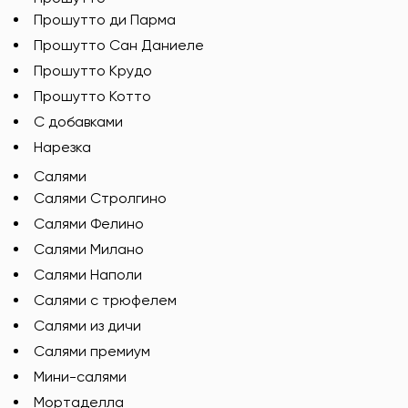
Прошутто ди Парма
Прошутто Сан Даниеле
Прошутто Крудо
Прошутто Котто
С добавками
Нарезка
Салями
Салями Стролгино
Салями Фелино
Салями Милано
Салями Наполи
Салями с трюфелем
Салями из дичи
Салями премиум
Мини-салями
Мортаделла