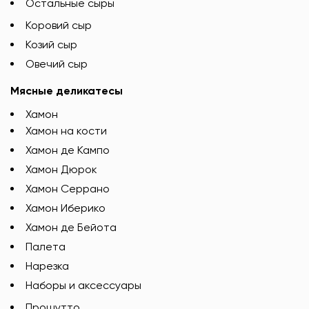
Остальные сыры
Коровий сыр
Козий сыр
Овечий сыр
Мясные деликатесы
Хамон
Хамон на кости
Хамон де Кампо
Хамон Дюрок
Хамон Серрано
Хамон Иберико
Хамон де Бейота
Палета
Нарезка
Наборы и аксессуары
Прошутто