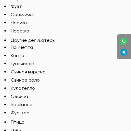
Фуэт
Сальчичон
Чоризо
Нарезка
Другие деликатесы
Панчетта
Коппа
Гуанчиале
Свиная вырезка
Свиное сало
Кулателло
Сесина
Брезаола
Фуа-гра
Птица
Дичь