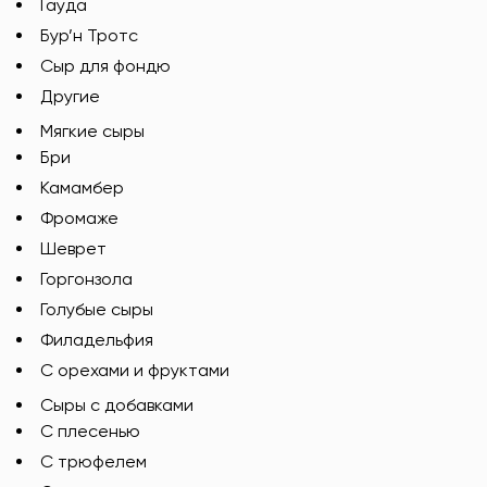
Гауда
Бур’н Тротс
Сыр для фондю
Другие
Мягкие сыры
Бри
Камамбер
Фромаже
Шеврет
Горгонзола
Голубые сыры
Филадельфия
С орехами и фруктами
Сыры с добавками
C плесенью
С трюфелем