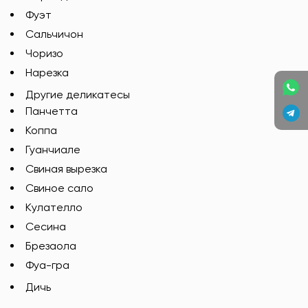
Фуэт
Сальчичон
Чоризо
Нарезка
Другие деликатесы
Панчетта
Коппа
Гуанчиале
Свиная вырезка
Свиное сало
Кулателло
Сесина
Брезаола
Фуа-гра
Дичь