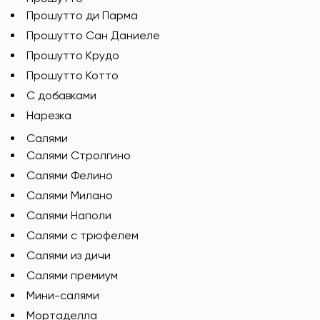
Прошутто ди Парма
Прошутто Сан Даниеле
Прошутто Крудо
Прошутто Котто
С добавками
Нарезка
Салями
Салями Стролгино
Салями Фелино
Салями Милано
Салями Наполи
Салями с трюфелем
Салями из дичи
Салями премиум
Мини-салями
Мортаделла