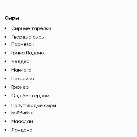
Сыры
Сырные тарелки
Твердые сыры
Пармезан
Грана Падано
Чеддер
Манчего
Пекорино
Грюйер
Олд Амстердам
Полутвёрдые сыры
Бэйбибэл
Маасдам
Ландана