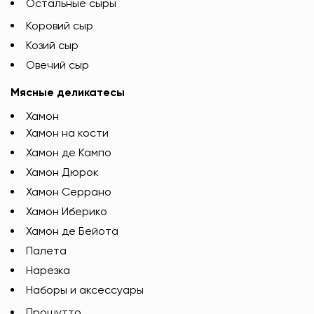
Остальные сыры
Коровий сыр
Козий сыр
Овечий сыр
Мясные деликатесы
Хамон
Хамон на кости
Хамон де Кампо
Хамон Дюрок
Хамон Серрано
Хамон Иберико
Хамон де Бейота
Палета
Нарезка
Наборы и аксессуары
Прошутто