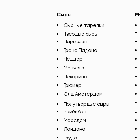
Сыры
М
Сырные тарелки
Твердые сыры
Пармезан
Грана Падано
Чеддер
Манчего
Пекорино
Грюйер
Олд Амстердам
Полутвёрдые сыры
Бэйбибэл
Маасдам
Ландана
Гауда