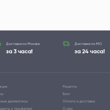
Доставка по Москве
Доставка по МО
за 3 часа!
за 24 часа!
кции
Рецепты
ры
Блог
сные деликатесы
Оплата и доставка
одукты с трюфелем
О нас