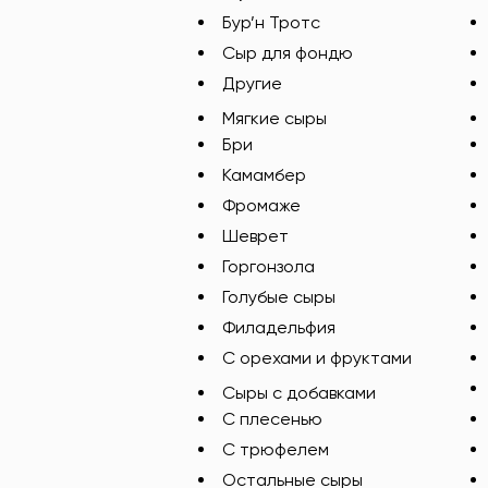
Бур’н Тротс
Сыр для фондю
Другие
Мягкие сыры
Бри
Камамбер
Фромаже
Шеврет
Горгонзола
Голубые сыры
Филадельфия
С орехами и фруктами
Сыры с добавками
C плесенью
С трюфелем
Остальные сыры