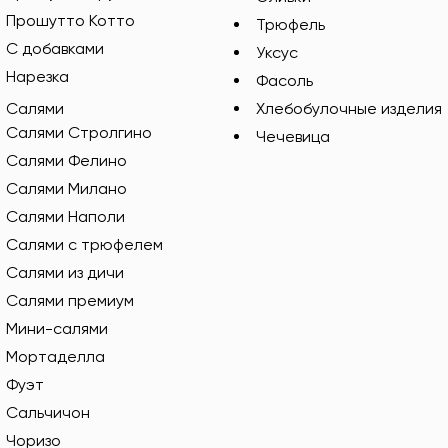
Прошутто Котто
Трюфель
С добавками
Уксус
Нарезка
Фасоль
Салями
Хлебобулочные изделия
Салями Стролгино
Чечевица
Салями Фелино
Салями Милано
Салями Наполи
Салями с трюфелем
Салями из дичи
Салями премиум
Мини-салями
Мортаделла
Фуэт
Сальчичон
Чоризо