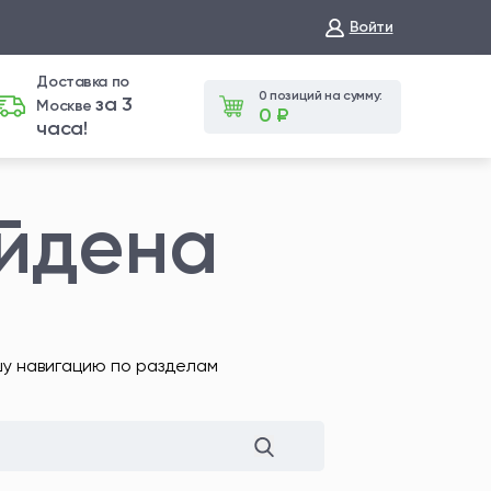
Войти
Доставка по
0 позиций на сумму:
за 3
Москве
0 ₽
часа!
айдена
шу навигацию по разделам