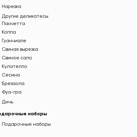
Нарезка
Другие деликатесы
Панчетта
Коппа
Гуанчиале
Свиная вырезка
Свиное сало
Кулателло
Сесина
Брезаола
Фуа-гра
Дичь
одарочные наборы
Подарочные наборы