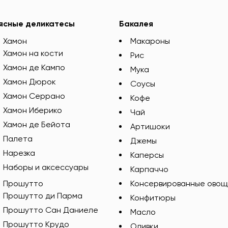
ясные деликатесы
Бакалея
Хамон
Макароны
Хамон на кости
Рис
Хамон де Кампо
Мука
Хамон Дюрок
Соусы
Хамон Серрано
Кофе
Хамон Иберико
Чай
Хамон де Бейота
Артишоки
Палета
Джемы
Нарезка
Каперсы
Наборы и аксессуары
Карпаччо
Прошутто
Консервированные овощ
Прошутто ди Парма
Конфитюры
Прошутто Сан Даниеле
Масло
Прошутто Крудо
Оливки