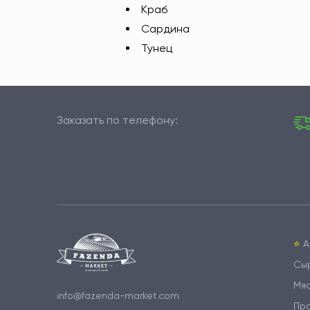
Краб
Сардина
Тунец
Заказать по телефону:
⭐️
А
Сы
Мя
info@fazenda-market.com
Пр