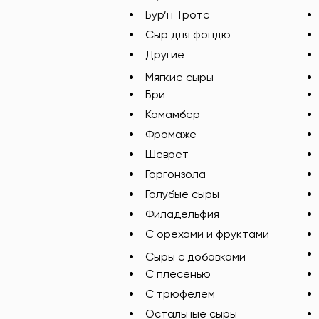
Бур’н Тротс
Сыр для фондю
Другие
Мягкие сыры
Бри
Камамбер
Фромаже
Шеврет
Горгонзола
Голубые сыры
Филадельфия
С орехами и фруктами
Сыры с добавками
C плесенью
С трюфелем
Остальные сыры