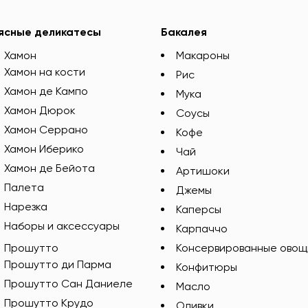
ясные деликатесы
Бакалея
Хамон
Макароны
Хамон на кости
Рис
Хамон де Кампо
Мука
Хамон Дюрок
Соусы
Хамон Серрано
Кофе
Хамон Иберико
Чай
Хамон де Бейота
Артишоки
Палета
Джемы
Нарезка
Каперсы
Наборы и аксессуары
Карпаччо
Прошутто
Консервированные овощ
Прошутто ди Парма
Конфитюры
Прошутто Сан Даниеле
Масло
Прошутто Крудо
Оливки