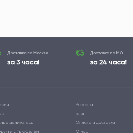
Доставка по Москве
Доставка по МО
за 3 часа!
за 24 часа!
кции
Рецепты
ры
Блог
сные деликатесы
Оплата и доставка
одукты с трюфелем
О нас