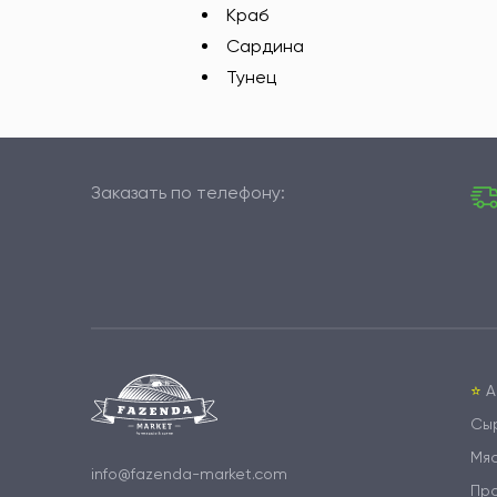
Краб
Сардина
Тунец
Заказать по телефону:
⭐️
А
Сы
Мя
info@fazenda-market.com
Пр