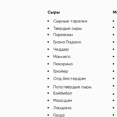
Сыры
М
Сырные тарелки
Твердые сыры
Пармезан
Грана Падано
Чеддер
Манчего
Пекорино
Грюйер
Олд Амстердам
Полутвёрдые сыры
Бэйбибэл
Маасдам
Ландана
Гауда