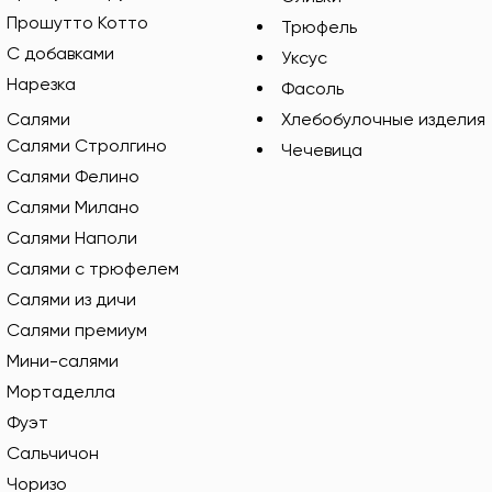
Прошутто Котто
Трюфель
С добавками
Уксус
Нарезка
Фасоль
Салями
Хлебобулочные изделия
Салями Стролгино
Чечевица
Салями Фелино
Салями Милано
Салями Наполи
Салями с трюфелем
Салями из дичи
Салями премиум
Мини-салями
Мортаделла
Фуэт
Сальчичон
Чоризо