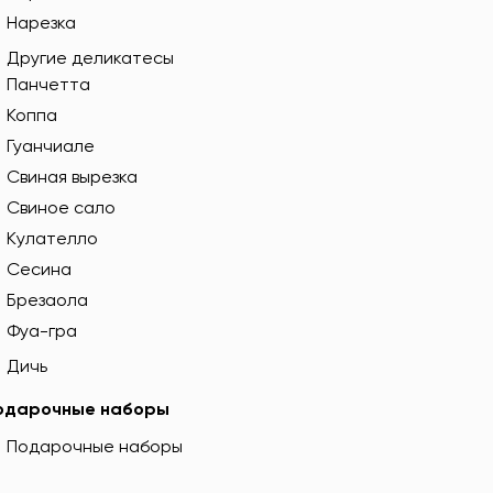
Нарезка
Другие деликатесы
Панчетта
Коппа
Гуанчиале
Свиная вырезка
Свиное сало
Кулателло
Сесина
Брезаола
Фуа-гра
Дичь
одарочные наборы
Подарочные наборы