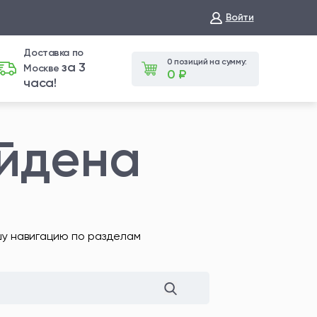
Войти
Доставка по
0 позиций на сумму:
за 3
Москве
0 ₽
часа!
айдена
шу навигацию по разделам