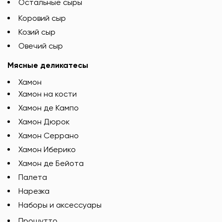
Остальные сыры
Коровий сыр
Козий сыр
Овечий сыр
Мясные деликатесы
Хамон
Хамон на кости
Хамон де Кампо
Хамон Дюрок
Хамон Серрано
Хамон Иберико
Хамон де Бейота
Палета
Нарезка
Наборы и аксессуары
Прошутто