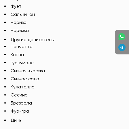
Фуэт
Сальчичон
Чоризо
Нарезка
Другие деликатесы
Панчетта
Коппа
Гуанчиале
Свиная вырезка
Свиное сало
Кулателло
Сесина
Брезаола
Фуа-гра
Дичь