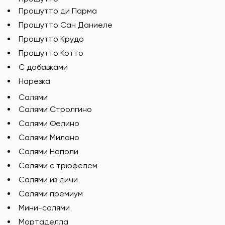
Прошутто ди Парма
Прошутто Сан Даниеле
Прошутто Крудо
Прошутто Котто
С добавками
Нарезка
Салями
Салями Стролгино
Салями Фелино
Салями Милано
Салями Наполи
Салями с трюфелем
Салями из дичи
Салями премиум
Мини-салями
Мортаделла