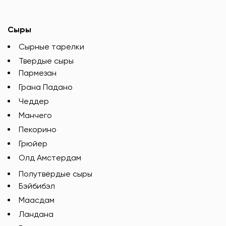
Сыры
Сырные тарелки
Твердые сыры
Пармезан
Грана Падано
Чеддер
Манчего
Пекорино
Грюйер
Олд Амстердам
Полутвёрдые сыры
Бэйбибэл
Маасдам
Ландана