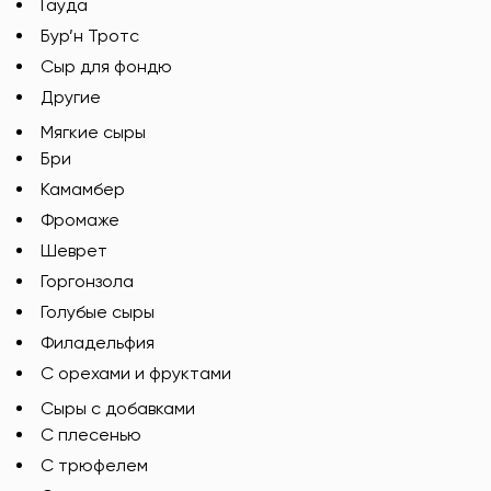
Гауда
Бур’н Тротс
Сыр для фондю
Другие
Мягкие сыры
Бри
Камамбер
Фромаже
Шеврет
Горгонзола
Голубые сыры
Филадельфия
С орехами и фруктами
Сыры с добавками
C плесенью
С трюфелем