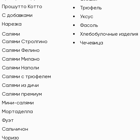
Прошутто Котто
Трюфель
С добавками
Уксус
Нарезка
Фасоль
Салями
Хлебобулочные изделия
Салями Стролгино
Чечевица
Салями Фелино
Салями Милано
Салями Наполи
Салями с трюфелем
Салями из дичи
Салями премиум
Мини-салями
Мортаделла
Фуэт
Сальчичон
Чоризо