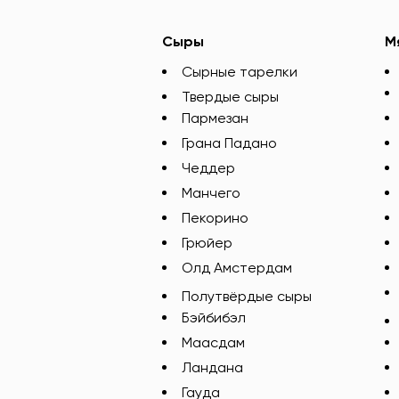
Сыры
М
Сырные тарелки
Твердые сыры
Пармезан
Грана Падано
Чеддер
Манчего
Пекорино
Грюйер
Олд Амстердам
Полутвёрдые сыры
Бэйбибэл
Маасдам
Ландана
Гауда