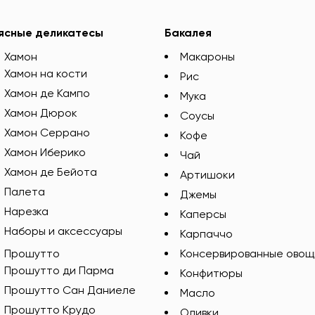
ясные деликатесы
Бакалея
Хамон
Макароны
Хамон на кости
Рис
Хамон де Кампо
Мука
Хамон Дюрок
Соусы
Хамон Серрано
Кофе
Хамон Иберико
Чай
Хамон де Бейота
Артишоки
Палета
Джемы
Нарезка
Каперсы
Наборы и аксессуары
Карпаччо
Прошутто
Консервированные овощ
Прошутто ди Парма
Конфитюры
Прошутто Сан Даниеле
Масло
Прошутто Крудо
Оливки