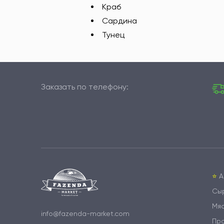
Краб
Сардина
Тунец
Заказать по телефону:
⭐️
А
Сы
Мя
info@fazenda-market.com
Пр