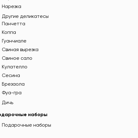
Нарезка
Другие деликатесы
Панчетта
Коппа
Гуанчиале
Свиная вырезка
Свиное сало
Кулателло
Сесина
Брезаола
Фуа-гра
Дичь
одарочные наборы
Подарочные наборы