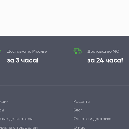
Доставка по Москве
Доставка по МО
за 3 часа!
за 24 часа!
кции
Рецепты
ры
Блог
сные деликатесы
Оплата и доставка
одукты с трюфелем
О нас