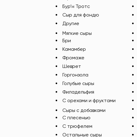
Бур’н Тротс
Сыр для фондю
Другие
Мягкие сыры
Бри
Камамбер
Фромаже
Шеврет
Горгонзола
Голубые сыры
Филадельфия
С орехами и фруктами
Сыры с добавками
C плесенью
С трюфелем
Остальные сыры