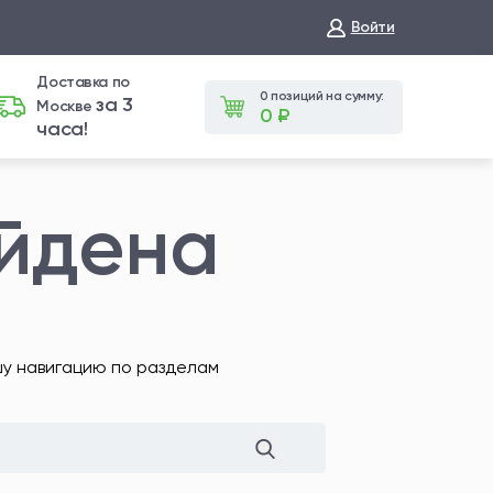
Войти
Доставка по
0 позиций на сумму:
за 3
Москве
0 ₽
часа!
айдена
шу навигацию по разделам