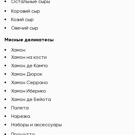
Остальные сыры
Коровий сыр
Козий сыр
Овечий сыр
Мясные деликатесы
Хамон
Хамон на кости
Хамон де Кампо
Хамон Дюрок
Хамон Серрано
Хамон Иберико
Хамон де Бейота
Палета
Нарезка
Наборы и аксессуары
Прошутто