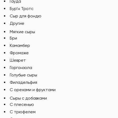
Гауда
Бур’н Тротс
Сыр для фондю
Другие
Мягкие сыры
Бри
Камамбер
Фромаже
Шеврет
Горгонзола
Голубые сыры
Филадельфия
С орехами и фруктами
Сыры с добавками
C плесенью
С трюфелем