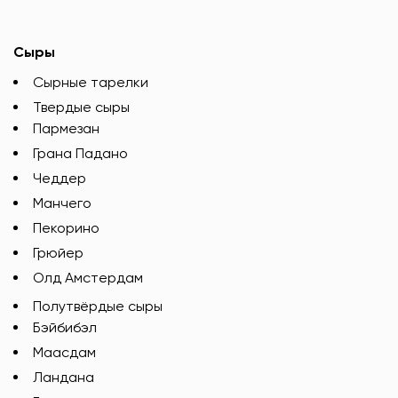
Сыры
Сырные тарелки
Твердые сыры
Пармезан
Грана Падано
Чеддер
Манчего
Пекорино
Грюйер
Олд Амстердам
Полутвёрдые сыры
Бэйбибэл
Маасдам
Ландана