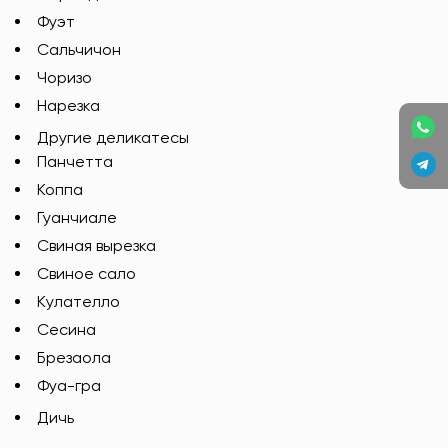
Фуэт
Сальчичон
Чоризо
Нарезка
Другие деликатесы
Панчетта
Коппа
Гуанчиале
Свиная вырезка
Свиное сало
Кулателло
Сесина
Брезаола
Фуа-гра
Дичь