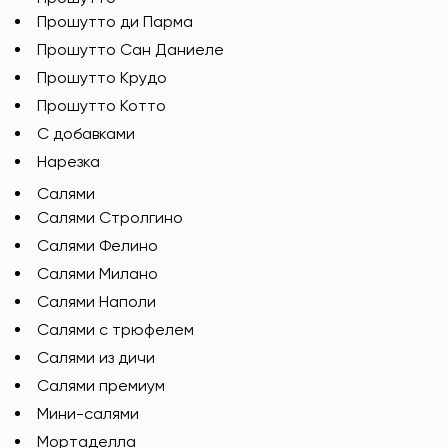
Прошутто ди Парма
Прошутто Сан Даниеле
Прошутто Крудо
Прошутто Котто
С добавками
Нарезка
Салями
Салями Стролгино
Салями Фелино
Салями Милано
Салями Наполи
Салями с трюфелем
Салями из дичи
Салями премиум
Мини-салями
Мортаделла