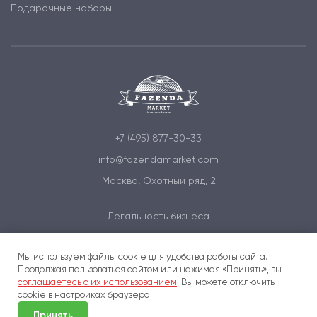
Подарочные наборы
+7 (495) 877-30-33
info@fazendamarket.com
Москва, Охотный ряд, 2
Легальность бизнеса
Политика обработки персональных данных
Мы используем файлы cookie для удобства работы сайта.
Условия и соглашения
Продолжая пользоваться сайтом или нажимая «Принять», вы
соглашаетесь с их использованием
. Вы можете отключить
cookie в настройках браузера.
Принять