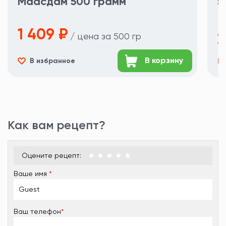
Маасдам 500 грамм
5
1 409 ₽
/ цена за 500 гр
3
В корзину
В избранное
Не
Как вам рецепт?
Оцените рецепт:
Ваше имя
*
Ваш телефон
*