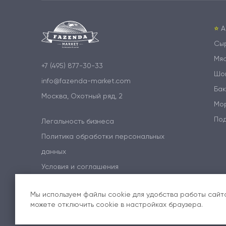
⭐️
А
Сы
Мя
+7 (495) 877-30-33
Шо
info@fazenda-market.com
Бак
Москва, Охотный ряд, 2
Мо
По
Легальность бизнеса
Политика обработки персональных
данных
Условия и соглашения
Мы используем файлы cookie для удобства работы сайта
можете отключить cookie в настройках браузера.
© Все права защищены, 2026