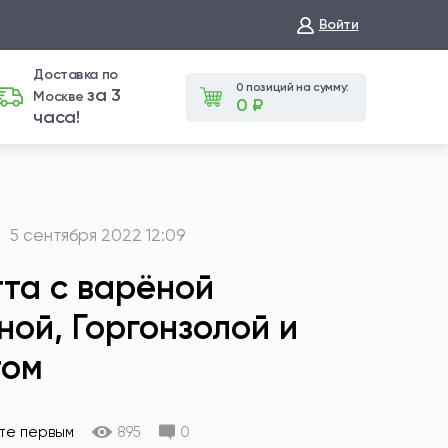
Войти
Доставка по
0 позиций на сумму:
за 3
Москве
0 ₽
часа!
5 сентября 2022 12:09
та с варёной
ной, Горгонзолой и
том
те первым
895
0