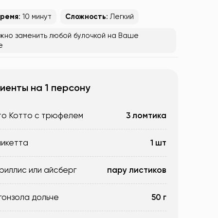
время
: 10 минут
Сложность
: Легкий
жно заменить любой булочкой на Ваше
е
иенты на 1 персону
о Котто с трюфелем
3 ломтика
микетта
1 шт
риллис или айсберг
пару листиков
гонзола дольче
50 г