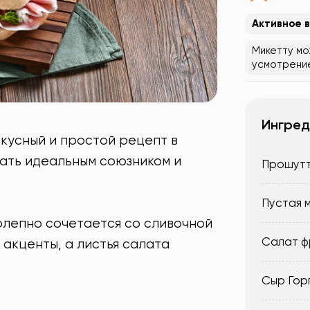
Активное 
Микетту мо
усмотрени
Ингред
вкусный и простой рецепт в
тать идеальным союзником и
Прошутт
Пустая 
олепно сочетается со сливочной
Салат ф
 акценты, а листья салата
Сыр Гор