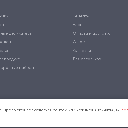
кции
Рецепты
ры
Блог
сные деликатесы
Оплата и доставка
колад
О нас
алея
Контакты
репродукты
Для оптовиков
дарочные наборы
. Продолжая пользоваться сайтом или нажимая «Принять», вы
сог