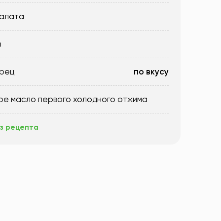
салата
з
ерец
по вкусу
ое масло первого холодного отжима
з рецепта