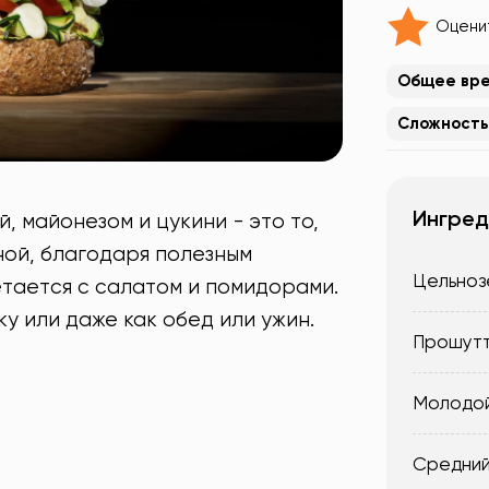
Оцени
Общее вр
Сложность
Ингред
 майонезом и цукини - это то,
ной, благодаря полезным
Цельноз
тается с салатом и помидорами.
у или даже как обед или ужин.
Прошутт
Молодой
Средний