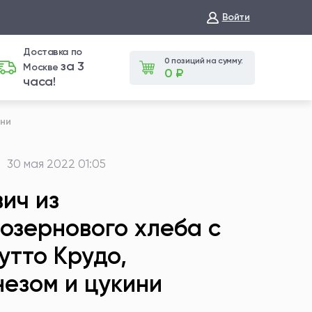
Войти
Доставка по
0 позиций на сумму:
за 3
Москве
0 ₽
часа!
ини
30 мая 2022 01:05
ич из
озернового хлеба с
тто Крудо,
езом и цукини