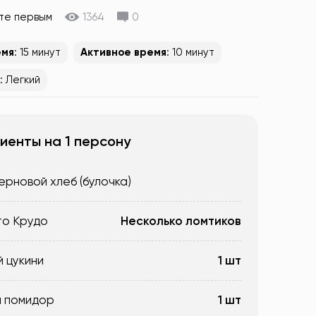
те первым
1364
0
емя
: 15 минут
Активное время
: 10 минут
: Легкий
иенты на 1 персону
ерновой хлеб (булочка)
о Крудо
Несколько ломтиков
 цукини
1 шт
 помидор
1 шт