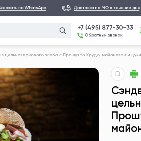
Заказать по WhatsApp
Доставка по МО в течение дня
+7 (495) 877-30-33
Обратный звонок
из цельнозернового хлеба с Прошутто Крудо, майонезом и цук
Сэндв
цельн
Прошу
майон