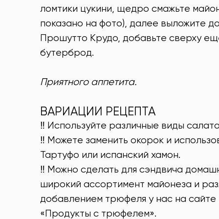
ломтики цукини, щедро смажьте майон
показано на фото), далее выложите д
Прошутто Крудо, добавьте сверху ещ
бутерброд.
Приятного аппетита.
ВАРИАЦИИ РЕЦЕПТА
‼️ Используйте различные виды салат
‼️ Можете заменить окорок и использ
Тартуфо или испанский хамон.
‼️ Можно сделать для сэндвича домаш
широкий ассортимент майонеза и разл
добавлением трюфеля у нас на сайте 
«Продукты с трюфелем».