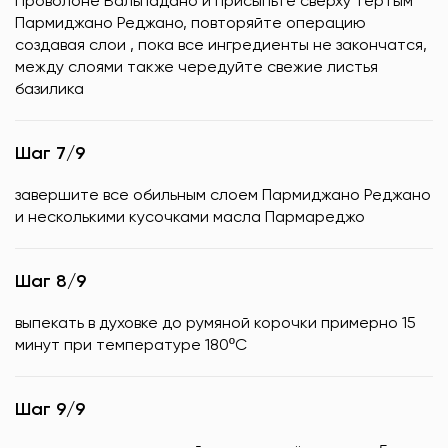
Проволоне Вальпадано и присыпьте сверху тертым
Пармиджано Реджано, повторяйте операцию
создавая слои , пока все ингредиенты не закончатся,
между слоями также чередуйте свежие листья
базилика
Шаг 7/9
завершите все обильным слоем Пармиджано Реджано
и несколькими кусочками масла Пармареджо
Шаг 8/9
выпекать в духовке до румяной корочки примерно 15
минут при температуре 180ºC
Шаг 9/9