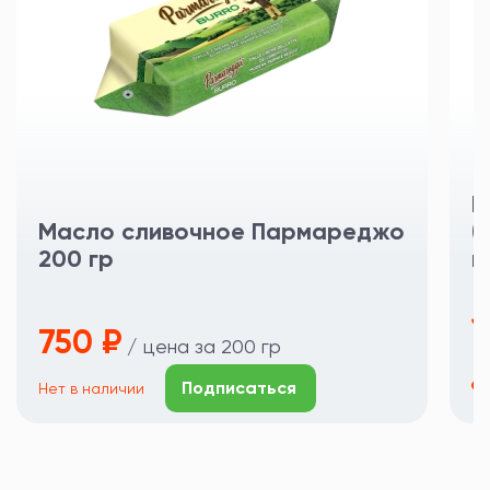
П
Масло сливочное Пармареджо
(
200 гр
г
1
750 ₽
/ цена за 200 гр
Подписаться
Нет в наличии