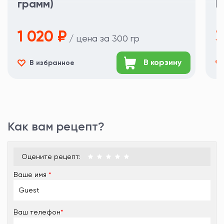
грамм)
П
1 020 ₽
3
/ цена за 300 гр
В корзину
В избранное
Как вам рецепт?
Оцените рецепт:
Ваше имя
*
Ваш телефон
*