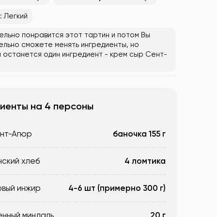
: Легкий
ельно понравится этот тартин и потом Вы
льно сможете менять ингредиенты, но
 останется один ингредиент - крем сыр Сент-
иенты на 4 персоны
нт-Агюр
баночка 155 г
ский хлеб
4 ломтика
вый инжир
4-6 шт (примерно 300 г)
енный миндаль
20 г