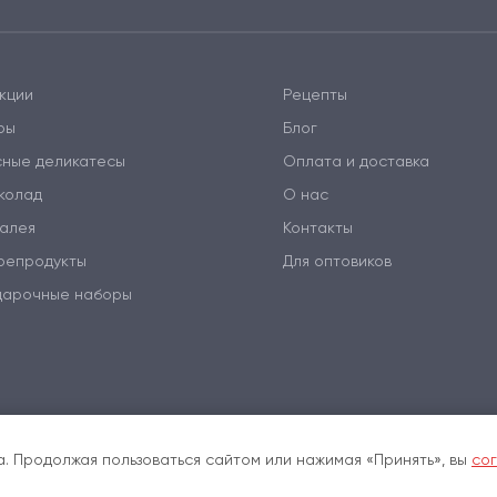
кции
Рецепты
ры
Блог
сные деликатесы
Оплата и доставка
колад
О нас
алея
Контакты
репродукты
Для оптовиков
дарочные наборы
. Продолжая пользоваться сайтом или нажимая «Принять», вы
сог