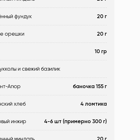
ённый фундук
20 г
е орешки
20 г
10 гр
укколы и свежий базилик
нт-Агюр
баночка 155 г
ский хлеб
4 ломтика
вый инжир
4-6 шт (примерно 300 г)
енный миндаль
20 г