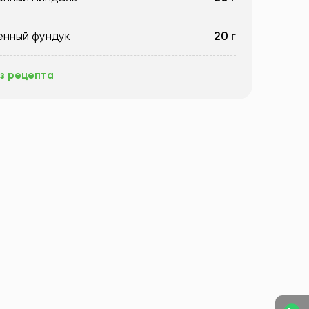
ённый фундук
20 г
з рецепта