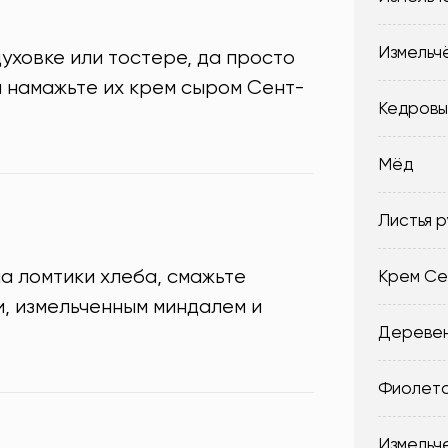
Измельч
духовке или тостере, да просто
м намажьте их крем сыром Сент-
Кедровы
Мёд
Листья р
а ломтики хлеба, смажьте
Крем Се
, измельченным миндалем и
Деревен
Фиолето
Измельч