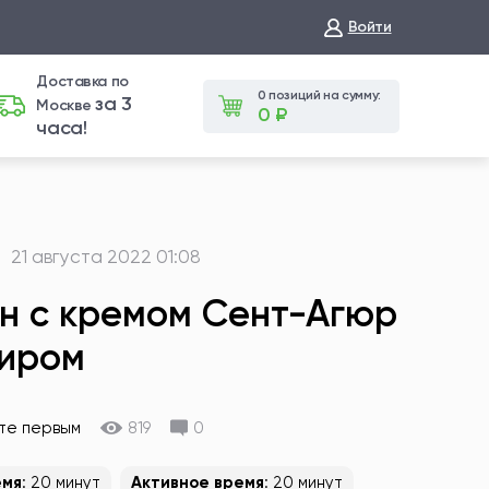
Войти
Доставка по
0 позиций на сумму:
за 3
Москве
0 ₽
часа!
21 августа 2022 01:08
н с кремом Сент-Агюр
жиром
те первым
819
0
емя
: 20 минут
Активное время
: 20 минут