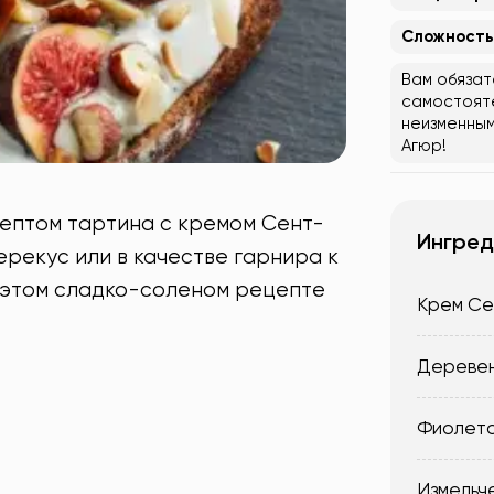
Сложность
Вам обязат
самостояте
неизменным
Агюр!
цептом тартина с кремом Сент-
Ингред
перекус или в качестве гарнира к
в этом сладко-соленом рецепте
Крем Се
Деревен
Фиолето
Измельч