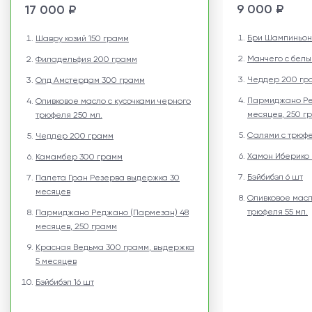
9 000 ₽
17 000 ₽
Бри Шампиньон
Шавру козий 150 грамм
Манчего с бел
Филадельфия 200 грамм
Чеддер 200 гр
Олд Амстердам 300 грамм
Пармиджано Ре
Оливковое масло с кусочками черного
месяцев, 250 г
трюфеля 250 мл.
Салями с трюф
Чеддер 200 грамм
Хамон Иберико 
Камамбер 300 грамм
Бэйбибэл 6 шт
Палета Гран Резерва выдержка 30
месяцев
Оливковое масл
трюфеля 55 мл.
Пармиджано Реджано (Пармезан) 48
месяцев, 250 грамм
Красная Ведьма 300 грамм, выдержка
5 месяцев
Бэйбибэл 16 шт