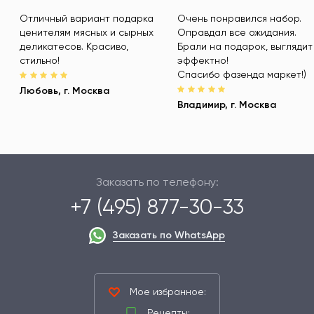
Отличный вариант подарка
Очень понравился набор.
ценителям мясных и сырных
Оправдал все ожидания.
деликатесов. Красиво,
Брали на подарок, выглядит
стильно!
эффектно!
Спасибо фазенда маркет!)
Любовь,
г. Москва
Владимир,
г. Москва
Заказать по телефону:
+7 (495) 877-30-33
Заказать по WhatsApp
Мое избранное:
Рецепты: