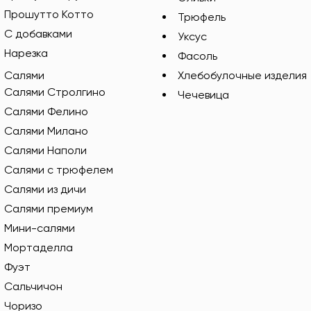
Прошутто Котто
Трюфель
С добавками
Уксус
Нарезка
Фасоль
Салями
Хлебобулочные изделия
Салями Стролгино
Чечевица
Салями Фелино
Салями Милано
Салями Наполи
Салями с трюфелем
Салями из дичи
Салями премиум
Мини-салями
Мортаделла
Фуэт
Сальчичон
Чоризо