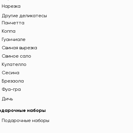
Нарезка
Другие деликатесы
Панчетта
Коппа
Гуанчиале
Свиная вырезка
Свиное сало
Кулателло
Сесина
Брезаола
Фуа-гра
Дичь
одарочные наборы
Подарочные наборы