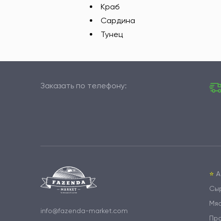
Краб
Сардина
Тунец
Заказать по телефону:
⭐️
А
Сы
Мя
info@fazenda-market.com
Пр