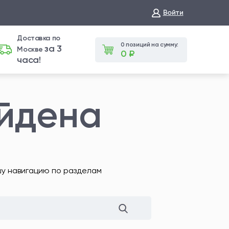
Войти
Доставка по
0 позиций на сумму:
за 3
Москве
0 ₽
часа!
айдена
шу навигацию по разделам