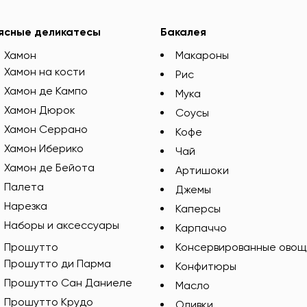
ясные деликатесы
Бакалея
Хамон
Макароны
Хамон на кости
Рис
Хамон де Кампо
Мука
Хамон Дюрок
Соусы
Хамон Серрано
Кофе
Хамон Иберико
Чай
Хамон де Бейота
Артишоки
Палета
Джемы
Нарезка
Каперсы
Наборы и аксессуары
Карпаччо
Прошутто
Консервированные овощ
Прошутто ди Парма
Конфитюры
Прошутто Сан Даниеле
Масло
Прошутто Крудо
Оливки