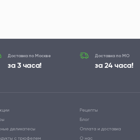
Доставка по Москве
Доставка по МО
за 3 часа!
за 24 часа!
кции
Рецепты
ры
Блог
сные деликатесы
Оплата и доставка
одукты с трюфелем
О нас