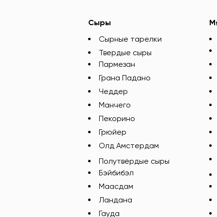
Сыры
М
Сырные тарелки
Твердые сыры
Пармезан
Грана Падано
Чеддер
Манчего
Пекорино
Грюйер
Олд Амстердам
Полутвёрдые сыры
Бэйбибэл
Маасдам
Ландана
Гауда