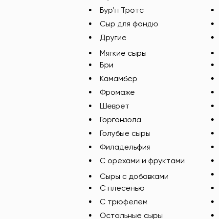
Бур’н Тротс
Сыр для фондю
Другие
Мягкие сыры
Бри
Камамбер
Фромаже
Шеврет
Горгонзола
Голубые сыры
Филадельфия
С орехами и фруктами
Сыры с добавками
C плесенью
С трюфелем
Остальные сыры