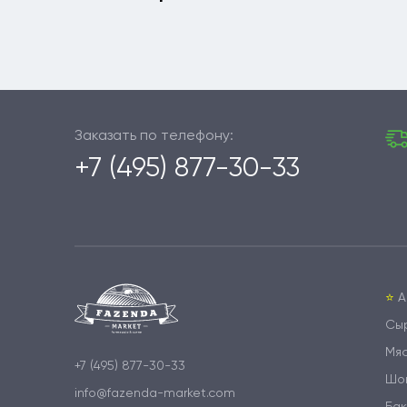
Заказать по телефону:
+7 (495) 877-30-33
⭐️
А
Сы
Мя
+7 (495) 877-30-33
Шо
info@fazenda-market.com
Бак