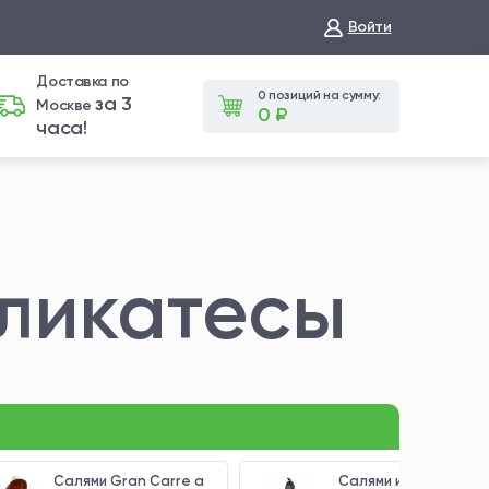
Войти
Доставка по
0 позиций на сумму:
за 3
Москве
0 ₽
часа!
ликатесы
Салями Gran Carre a
Салями из утки 600