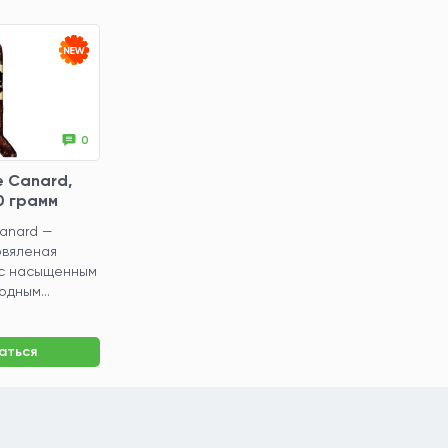
0
e Canard,
0 грамм
anard —
овяленая
 с насыщенным
одным...
аться