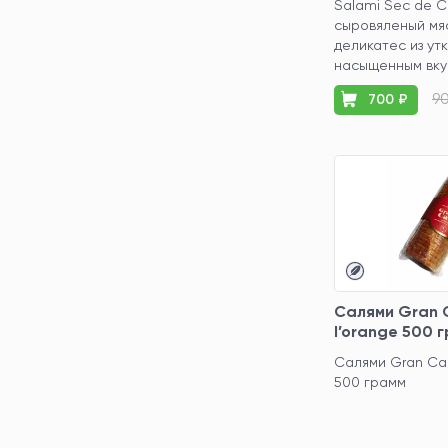
Salami Sec de C
сыровяленый мя
деликатес из утк
насыщенным вкус
9
700 ₽
Салями Gran 
l’orange 500 
Салями Gran Car
500 грамм