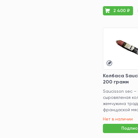
2 400 ₽
Колбаса Sauci
200 грамм
Saucisson sec –
сыровяленая ко
жемчужина трад
французской мяс
Нет в наличии
Подпис