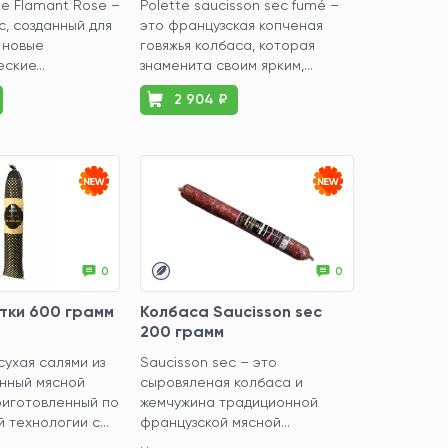
e Flamant Rose –
Polette saucisson sec fumé –
с, созданный для
это французская копченая
т новые
говяжья колбаса, которая
ские...
знаменита своим ярким,...
2 904 ₽
0
0
утки 600 грамм
Колбаса Saucisson sec
200 грамм
сухая салями из
Saucisson sec – это
анный мясной
сыровяленая колбаса и
риготовленный по
жемчужина традиционной
 французской провинции. Этот...
 технологии с...
французской мясной...