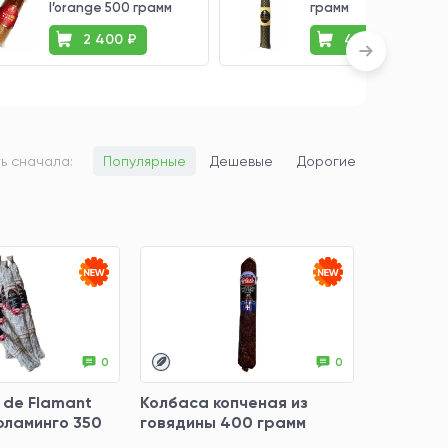
l’orange 500 грамм
грамм
2 400 ₽
4 000 ₽
ь сначала:
Популярные
Дешевые
Дорогие
0
0
 de Flamant
Колбаса копченая из
фламинго 350
говядины 400 грамм