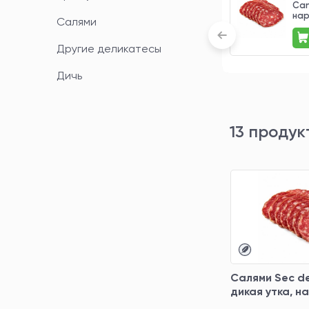
sec 200 грамм
Can
нар
Салями
1 200 ₽
Другие деликатесы
Дичь
13 продук
Салями Sec d
дикая утка, н
грамм