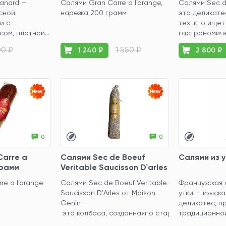
anard —
Салями Gran Carre a l’orange,
Салями Sec d
сной
нарезка 200 грамм
это деликате
и с
тех, кто ище
ом, плотной...
гастрономиче
00 ₽
1 550 ₽
1 240 ₽
2 800 ₽
0
0
Carre a
Салями Sec de Boeuf
Салями из 
грамм
Veritable Saucisson D`arles
500 грамм
re a l’orange
Салями Sec de Boeuf Veritable
Французская 
Saucisson D'Arles от Maison
утки — изыск
Genin –
деликатес, п
это колбаса, созданнаяпо старинным рецептам
традиционной