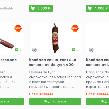
3 000 ₽
3 000 ₽
4 000 ₽
0
0
sson sec
Колбаса свино-говяжья
Колбаса св
копченная de Lyon 400
копченная L
грамм
400 грамм
 это
Салями de Lyon —
L`ancienne No
лбаса и
сырокопчёная мясная колбаса
сырокопчёна
иционной
с плотной текстурой,
премиального
ной...
насыщенным ароматом и...
выразительным
Нет в наличии
Нет в наличи
аться
Подписаться
Подп