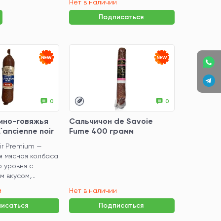
Нет в наличии
Подписаться
0
0
ино-говяжья
Сальчичон de Savoie
`ancienne noir
Fume 400 грамм
ir Premium —
я мясная колбаса
 уровня с
 вкусом,...
и
Нет в наличии
исаться
Подписаться