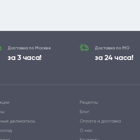
Доставка по Москве
Доставка по МО
за 3 часа!
за 24 часа!
кции
Рецепты
ры
Блог
сные деликатесы
Оплата и доставка
колад
О нас
алея
Контакты