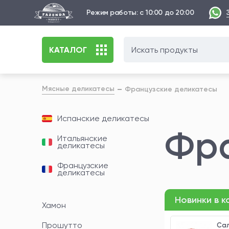
Режим работы: с 10:00 до 20:00
КАТАЛОГ
Мясные деликатесы
Французские деликатесы
Испанские деликатесы
Фра
Итальянские
деликатесы
Французские
деликатесы
Новинки в 
Хамон
Прошутто
sson
Колбаса Saucisson
Сал