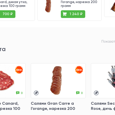
ard, дикая утка,
l’orange, нарезка 200
езка 100 грамм
грамм
700 ₽
1 240 ₽
Показат
та
0
0
e Canard,
Салями Gran Carre a
Салями Sec
арезка 100
l’orange, нарезка 200
Rose, дичь 
грамм
грамм