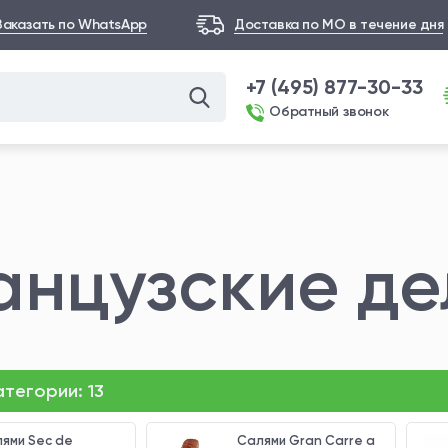
Заказать по WhatsApp
Доставка по МО в течение дня
+7 (495) 877-30-33
Обратный звонок
нцузские де
категории:
13
ями Sec de
Салями Gran Carre a