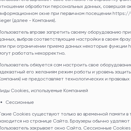
отношении обработки персональных данных, совершая ак
информационном окне при первичном посещении
https:/
Seger (далее - Компания).
Пользователь вправе запретить своему оборудованию при
данных, выбрав соответствующие настройки в своем брауз
или при ограничении приема данных некоторые функции
h
могут работать некорректно.
Пользователь обязуется сам настроить свое оборудовани
адекватный его желаниям режим работы и уровень защиты д
Компания) не предоставляет технологических и правовых
Виды Cookies, используемые Компанией
Сессионные
Такие Cookies существуют только во временной памяти в 
находится на странице Сайта. Браузеры обычно удаляют 
Пользователь закрывает окно Сайта. Сессионные Cookie