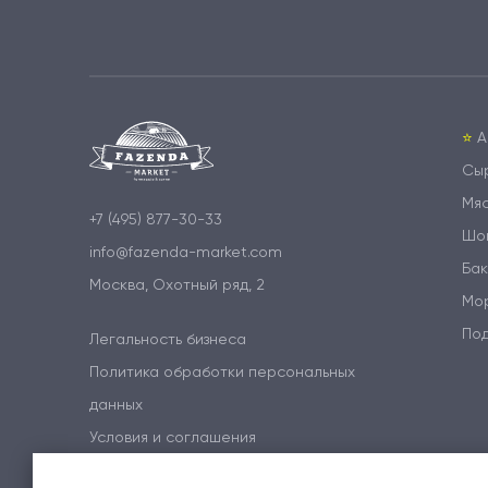
⭐️
А
Сы
Мя
+7 (495) 877-30-33
Шо
info@fazenda-market.com
Бак
Москва, Охотный ряд, 2
Мо
По
Легальность бизнеса
Политика обработки персональных
данных
Условия и соглашения