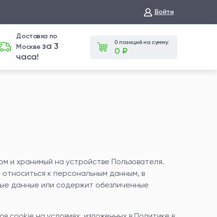
Войти
Доставка по
0 позиций на сумму:
за 3
Москве
0 ₽
часа!
ом и хранимый на устройстве Пользователя.
 относиться к персональным данным, в
ные данные или содержит обезличенные
 cookie на условиях, изложенных в Политике в