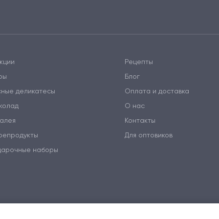
кции
Рецепты
ры
Блог
сные деликатесы
Оплата и доставка
колад
О нас
алея
Контакты
репродукты
Для оптовиков
дарочные наборы