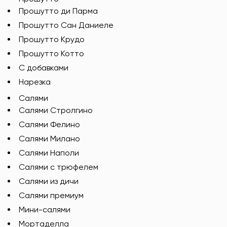
Прошутто ди Парма
Прошутто Сан Даниеле
Прошутто Крудо
Прошутто Котто
С добавками
Нарезка
Салями
Салями Стролгино
Салями Фелино
Салями Милано
Салями Наполи
Салями с трюфелем
Салями из дичи
Салями премиум
Мини-салями
Мортаделла