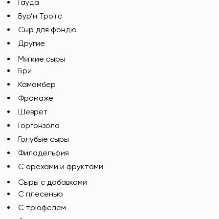
Гауда
Бур’н Тротс
Сыр для фондю
Другие
Мягкие сыры
Бри
Камамбер
Фромаже
Шеврет
Горгонзола
Голубые сыры
Филадельфия
С орехами и фруктами
Сыры с добавками
C плесенью
С трюфелем