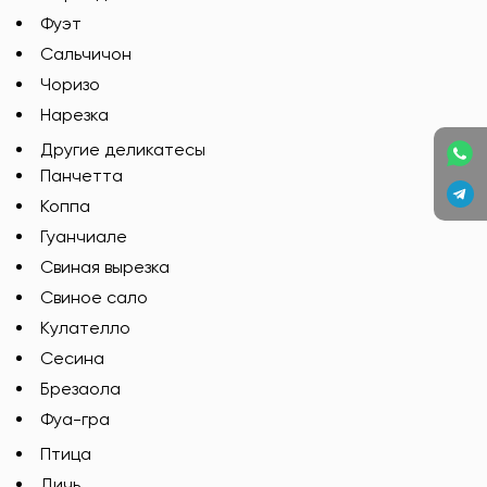
Фуэт
Сальчичон
Чоризо
Нарезка
Другие деликатесы
Панчетта
Коппа
Гуанчиале
Свиная вырезка
Свиное сало
Кулателло
Сесина
Брезаола
Фуа-гра
Птица
Дичь