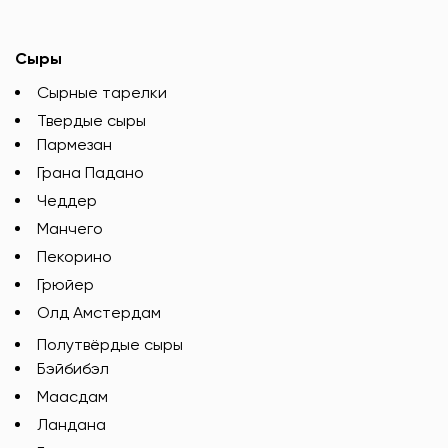
Сыры
Сырные тарелки
Твердые сыры
Пармезан
Грана Падано
Чеддер
Манчего
Пекорино
Грюйер
Олд Амстердам
Полутвёрдые сыры
Бэйбибэл
Маасдам
Ландана