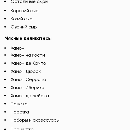
Остальные сыры
Коровий сыр
Козий сыр
Овечий сыр
Мясные деликатесы
Хамон
Хамон на кости
Хамон де Кампо
Хамон Дюрок
Хамон Серрано
Хамон Иберико
Хамон де Бейота
Палета
Нарезка
Наборы и аксессуары
Прошутто