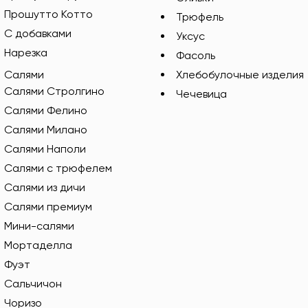
Прошутто Котто
Трюфель
С добавками
Уксус
Нарезка
Фасоль
Салями
Хлебобулочные изделия
Салями Стролгино
Чечевица
Салями Фелино
Салями Милано
Салями Наполи
Салями с трюфелем
Салями из дичи
Салями премиум
Мини-салями
Мортаделла
Фуэт
Сальчичон
Чоризо