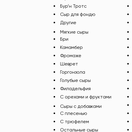
Бур’н Тротс
Сыр для фондю
Другие
Мягкие сыры
Бри
Камамбер
Фромаже
Шеврет
Горгонзола
Голубые сыры
Филадельфия
С орехами и фруктами
Сыры с добавками
C плесенью
С трюфелем
Остальные сыры