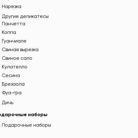
Нарезка
Другие деликатесы
Панчетта
Коппа
Гуанчиале
Свиная вырезка
Свиное сало
Кулателло
Сесина
Брезаола
Фуа-гра
Дичь
одарочные наборы
Подарочные наборы