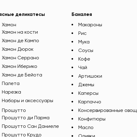
ясные деликатесы
Бакалея
Хамон
Макароны
Хамон на кости
Рис
Хамон де Кампо
Мука
Хамон Дюрок
Соусы
Хамон Серрано
Кофе
Хамон Иберико
Чай
Хамон де Бейота
Артишоки
Палета
Джемы
Нарезка
Каперсы
Наборы и аксессуары
Карпаччо
Прошутто
Консервированные овощ
Прошутто ди Парма
Конфитюры
Прошутто Сан Даниеле
Масло
Прошутто Крудо
Оливки