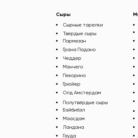
Сыры
М
Сырные тарелки
Твердые сыры
Пармезан
Грана Падано
Чеддер
Манчего
Пекорино
Грюйер
Олд Амстердам
Полутвёрдые сыры
Бэйбибэл
Маасдам
Ландана
Гауда