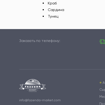
Краб
Сардина
Тунец
Заказать по телефону:
⭐️
А
Сы
Мя
info@fazenda-market.com
Пр