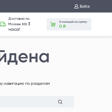
Войти
Доставка по
0 позиций на сумму:
за 3
Москве
0 ₽
часа!
айдена
шу навигацию по разделам