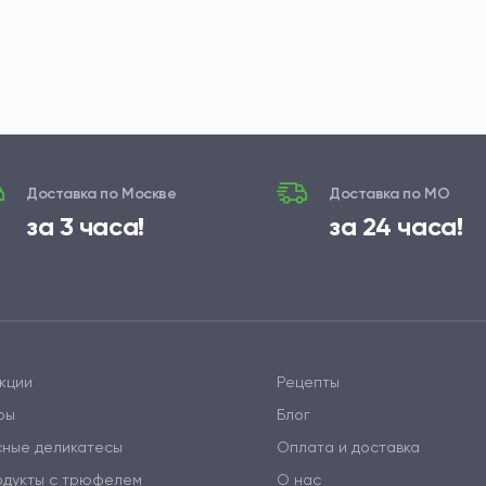
Доставка по Москве
Доставка по МО
за 3 часа!
за 24 часа!
кции
Рецепты
ры
Блог
сные деликатесы
Оплата и доставка
одукты с трюфелем
О нас